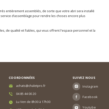
vrés entièrement assemblés, de sorte que votre abri sera installé
 service d’assemblage pour rendre les choses encore plus
les, de qualité et fiables, qui vous offrent l'espace personnel et la
COORDONNÉES
SUIVEZ NOUS
achats@chaletpro.fr
Instagram
04 85 44 00 20
Facebook
Lu Ven de 8h30 à 17h30
Youtube