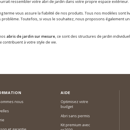
ourrait ressembler votre abri de jardin dans votre propre espace extérieur.
ng terme vous assure la fiabilité de nos produits. Tous nos modèles sont li
 problème. Toutefois, si vous le souhaitez, nous proposons également un
 nos
abris de jardin sur mesure
, ce sont des structures de jardin individuel
i contribuent à votre style de vie.
ORMATION
AIDE
 sommes nous
Optimisez votre
budget
elles
Abri sans permis
rie
Kit premium avec
ison et garantie
re2020