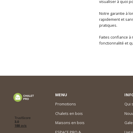
visualiser à quoi p
Notre garantie à lo
rapidement et sans
pratiques.
Faites confiance à
fonctionnalité et qu
MENU
INF
Promotions
Qui
Chalets en bois
Nouv
Maisons en bois
Gale
ESPACE PRO &
Livra