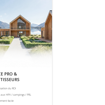
CE PRO &
STISSEURS
sation du ROI
 aux HPA / campings / PRL
ement facile