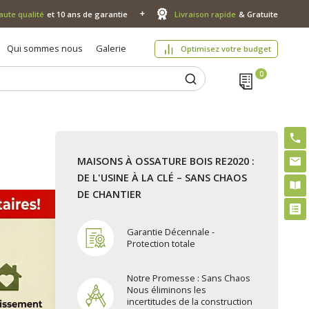
aute qualité
et 10 ans de garantie
Livraison rapide
& Gratuite
Qui sommes nous
Galerie
Optimisez votre budget
MAISONS À OSSATURE BOIS RE2020 :
DE L'USINE À LA CLÉ – SANS CHAOS
DE CHANTIER
Garantie Décennale -
Protection totale
Notre Promesse : Sans Chaos
Nous éliminons les
incertitudes de la construction