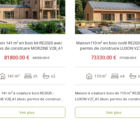
on 141 m² en bois kit RE2020 avec
Maison110 m² en bois isolé RE202
permis de construire MORZINE V28_A1
permis de construire LUXON V2
81800.00 €
73330.00 €
84900.00 €
77180.00 €
141 m²
x5
x2
110 m²
x4
x
 141 m² à ossature bois RE2020 –
Maison à ossature bois de 110 m² RE20
E V28_A1 (Avec permis de construire)
LUXON V27_A1 (Avec permis de constru
echerc..
Vous recher..
Voir plus
Voir plus