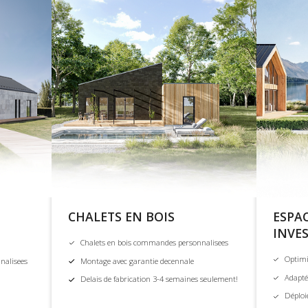
CHALETS EN BOIS
ESPA
INVE
Chalets en bois commandes personnalisees
Optimi
nalisees
Montage avec garantie decennale
Adapté
Delais de fabrication 3-4 semaines seulement!
Déploi