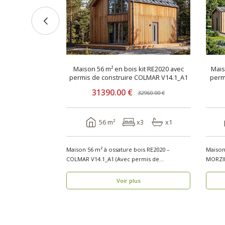
x2_ROI
0 €
x2
x1
Maison 56 m² en bois kit RE2020 avec
Mais
permis de construire COLMAR V14.1_A1
31390.00 €
32960.00 €
s RE2020 avec
x2_ROI (5,7 × 7
56 m²
x3
x1
Maison 56 m² à ossature bois RE2020 –
Maison
COLMAR V14.1_A1 (Avec permis de
MORZIN
construire) Vous recherchez..
Vous r
s
Voir plus