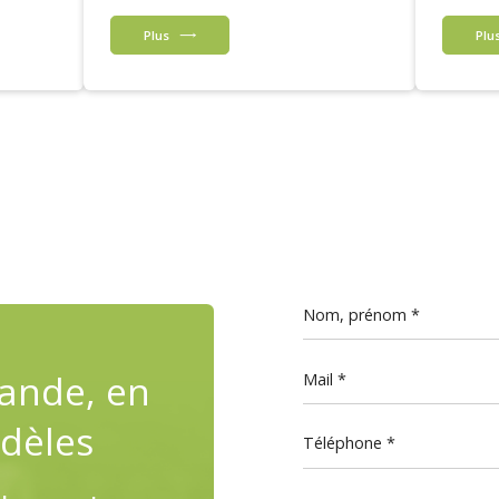
Plus
Plu
Nom, prénom
ande, en
Mail
dèles
Téléphone