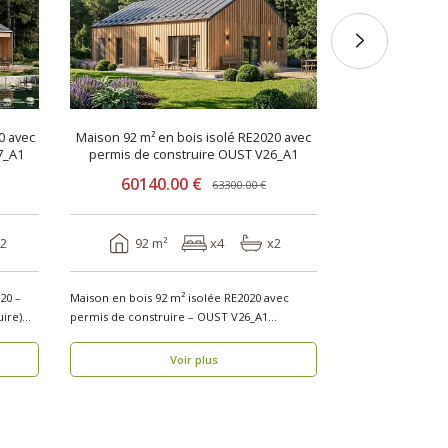
28790.
43 m²
0 avec
Maison 92 m² en bois isolé RE2020 avec
7_A1
permis de construire OUST V26_A1
60140.00 €
63300.00 €
Chalet en bois à o
V22_A2 MIX (Avec per
2
92 m²
x4
x2
reche..
20 –
Maison en bois 92 m² isolée RE2020 avec
ire)
permis de construire – OUST V26_A1
Découvrez la maison..
Voir plus