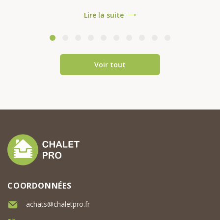
conforme à la norme RE2020 On nous
Lire la suite
pose souvent la question : « Une
maison mod...
Voir tout
COORDONNÉES
achats@chaletpro.fr