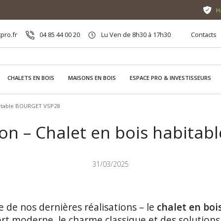
H
pro.fr
04 85 44 00 20
Lu Ven de 8h30 à 17h30
Contacts
CHALETS EN BOIS
MAISONS EN BOIS
ESPACE PRO & INVESTISSEURS
abitable BOURGET VSP28
ion – Chalet en bois habit
31/03/2025
 de nos dernières réalisations – le
chalet en bo
ort moderne, le charme classique et des solutions