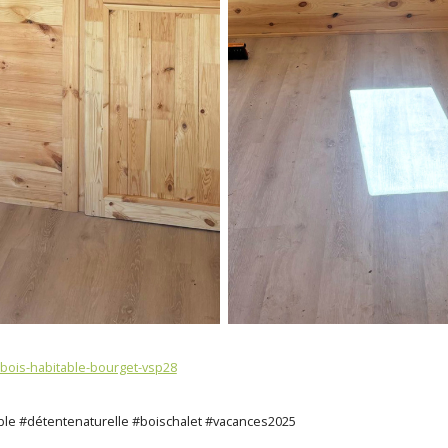
n-bois-habitable-bourget-vsp28
le #détentenaturelle #boischalet #vacances2025