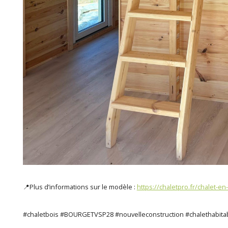
📍Plus d’informations sur le modèle :
https://chaletpro.fr/chalet-e
#chaletbois #BOURGETVSP28 #nouvelleconstruction #chalethabitab