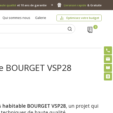
aute qualité
et 10 ans de garantie
Livraison rapide
& Gratuite
Qui sommes nous
Galerie
Optimisez votre budget
able BOURGET VSP28
is habitable BOURGET VSP28
, un projet qui
 techniques de haute qualité.