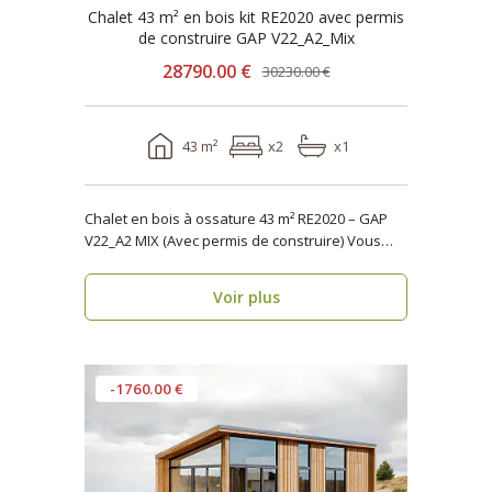
Chalet 43 m² en bois kit RE2020 avec permis
de construire GAP V22_A2_Mix
28790.00 €
30230.00 €
43 m²
x2
x1
Chalet en bois à ossature 43 m² RE2020 – GAP
V22_A2 MIX (Avec permis de construire) Vous
reche..
Voir plus
-1760.00 €