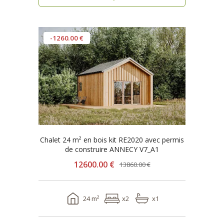
-1260.00 €
Chalet 24 m² en bois kit RE2020 avec permis
de construire ANNECY V7_A1
12600.00 €
13860.00 €
24 m²
x2
x1