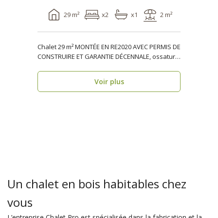
29 m²
x2
x1
2 m²
Chalet 29 m² MONTÉE EN RE2020 AVEC PERMIS DE
CONSTRUIRE ET GARANTIE DÉCENNALE, ossature
bois TULLE V..
Voir plus
Un chalet en bois habitables chez
vous
L’entreprise Chalet Pro est spécialisée dans la fabrication et la