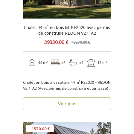
Chalet 44 m² en bois kit RE2020 avec permis
de construire REDON V2.1_A2
39330.00 €
43270.00 €
44 m²
x3
x1
13 m²
Chalet en bois à ossature 44 m² RE2020 – REDON
V2.1_A2 (Avec permis de construire et terrasse) ..
Voir plus
-1570.00 €