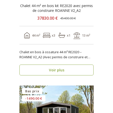
Chalet 44 m² en bois kit RE2020 avec permis
de construire ROANNE V2_A2
37830.00 €
45400.00 €
44 m²
x3
x1
13 m²
Chalet en bois à ossature 44 m² RE2020 –
ROANNE V2_A2 (Avec permis de construire et
terrasse) ..
Voir plus
Bas prix
-1490.00 €