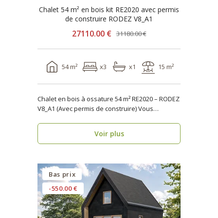
Chalet 54 m² en bois kit RE2020 avec permis
de construire RODEZ V8_A1
27110.00 €
31180.00 €
54 m²
x3
x1
15 m²
Chalet en bois à ossature 54 m² RE2020 – RODEZ
V8_A1 (Avec permis de construire) Vous
recherch..
Voir plus
Bas prix
-550.00 €