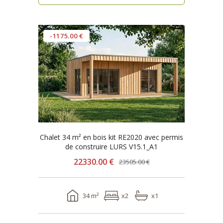
-1175.00 €
Chalet 34 m² en bois kit RE2020 avec permis
de construire LURS V15.1_A1
22330.00 €
23505.00 €
34 m²
x2
x1