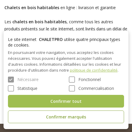
Chalets en bois habitables
en ligne : livraison et garantie
Les
chalets en bois habitables
, comme tous les autres
produits présents sur le site Internet, sont livrés dans un délai de
3 semaines à compter de la date de la commande, mais les
Le site internet
CHALETPRO
utilise quatre principaux types
délais de livraison peuvent varier si vous soumettez des
de cookies.
modifications à votre projet individuel. Le prix du chalet en bois
En poursuivant votre navigation, vous acceptez les cookies
habitable dépend de facteurs clés tels que la taille du chalet, sa
nécessaires. Vous pouvez également accepter l'utilisation
configuration, l'utilisation de matériaux supplémentaires et les
d'autres cookies. Informations détaillées sur les cookies et leur
procédure d'utilisation dans notre
politique de confidentialité
.
préférences personnelles.
Nécessaire
Fonctionnel
Notre société fournit une garantie de 10 ans sur les structures
Statistique
Commercialisation
couvertes, 5 ans sur les structures ouvertes (hors matériaux de
couverture), 2 ans sur les menuiseries.
Confirmer tout
Confirmer marqués