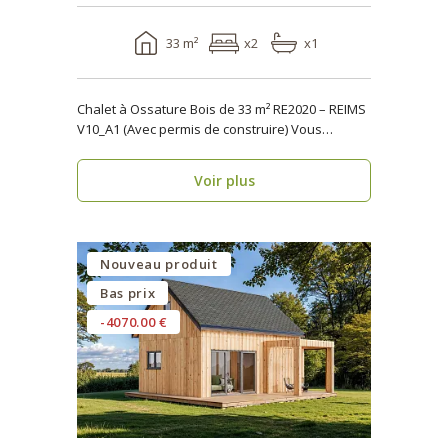
33 m²
x2
x1
Chalet à Ossature Bois de 33 m² RE2020 – REIMS
V10_A1 (Avec permis de construire) Vous
cherche..
Voir plus
Nouveau produit
Bas prix
-4070.00 €