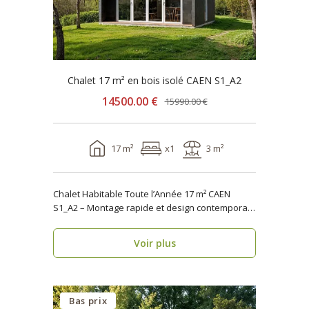
Chalet 17 m² en bois isolé CAEN S1_A2
14500.00 €
15990.00 €
17 m²
x1
3 m²
Chalet Habitable Toute l’Année 17 m² CAEN
S1_A2 – Montage rapide et design contemporain
Vous rech..
Voir plus
Bas prix