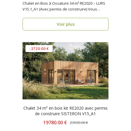
Chalet en Bois à Ossature 34 m² RE2020 – LURS
V15.1_A1 (Avec permis de construire) Vous
recher..
Voir plus
-3720.00 €
Chalet 34 m² en bois kit RE2020 avec permis
de construire SISTERON V15_A1
19780.00 €
23500.00 €