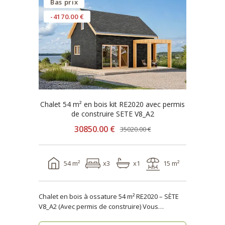
Bas prix
-4170.00 €
Chalet 54 m² en bois kit RE2020 avec permis
de construire SETE V8_A2
30850.00 €
35020.00 €
54 m²
x3
x1
15 m²
Chalet en bois à ossature 54 m² RE2020 – SÈTE
V8_A2 (Avec permis de construire) Vous
recherche..