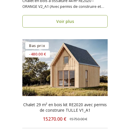
Chalet en bois à ossature 44 m² RE2020 –
ORANGE V2_A1 (Avec permis de construire et
terrasse) ..
Voir plus
Bas prix
-480.00 €
Chalet 29 m² en bois kit RE2020 avec permis
de construire TULLE V1_A1
15270.00 €
15750.00 €