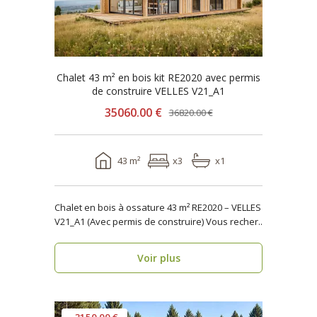
Chalet 43 m² en bois kit RE2020 avec permis
de construire VELLES V21_A1
35060.00 €
36820.00 €
43 m²
x3
x1
Chalet en bois à ossature 43 m² RE2020 – VELLES
V21_A1 (Avec permis de construire) Vous recher..
Voir plus