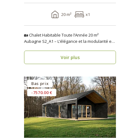
20 m²
x1
🏡 Chalet Habitable Toute l’Année 20 m²
Aubagne S2_A1 – L’élégance et la modularité en
seulement 1 se..
Voir plus
Bas prix
-7570.00 €