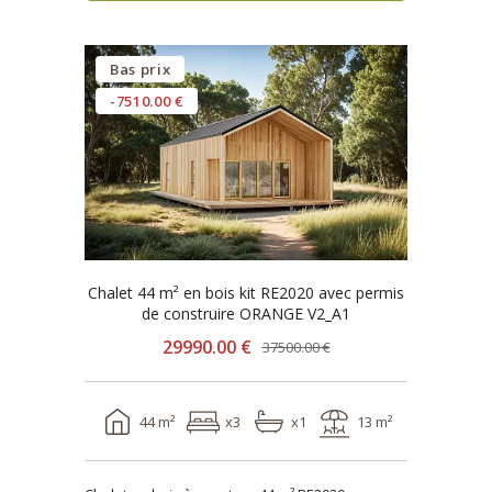
Bas prix
-7510.00 €
Chalet 44 m² en bois kit RE2020 avec permis
de construire ORANGE V2_A1
29990.00 €
37500.00 €
44 m²
x3
x1
13 m²