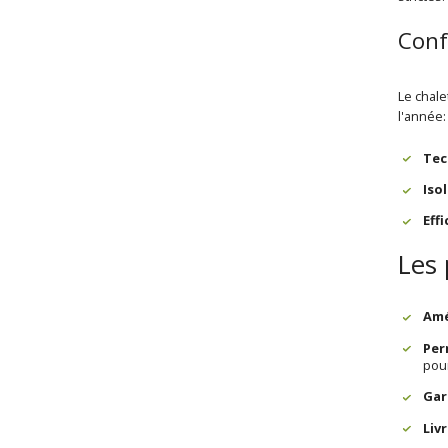
Conf
Le chale
l'année
Tec
Iso
Eff
Les 
Amé
Per
pour
Gar
Liv