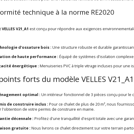
ormité technique à la norme RE2020
t
VELLES V21_A1
est conçu pour répondre aux exigences environnemental
:
hnologie d'ossature bois :
Une structure robuste et durable garantissan
lation de haute performance :
Équipé de systèmes d'isolation complexes
icacité énergétique :
Menuiseries PVC à triple vitrage incluses pour une i
points forts du modèle VELLES V21_A1
nagement optimal :
Un intérieur fonctionnel de 3 pièces conçu pour le co
mis de construire inclus :
Pour ce chalet de plus de 20 m², nous fourniss
 l'obtention de votre permis de construire en mairie.
antie décennale :
Profitez d'une tranquillité d'esprit totale avec une garant
raison gratuite :
Nous livrons ce chalet directement sur votre terrain part