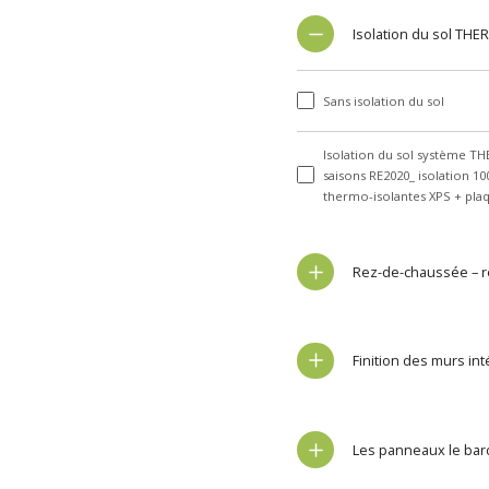
Isolation du sol THE
Sans isolation du sol
Isolation du sol système T
saisons RE2020_ isolation 1
thermo-isolantes XPS + pl
Rez-de-chaussée – r
Finition des murs in
Les panneaux le bar