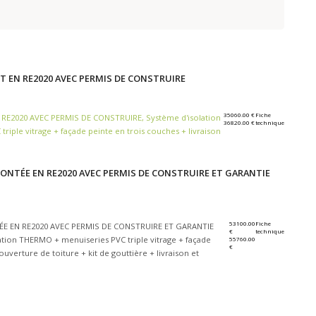
T EN RE2020 AVEC PERMIS DE CONSTRUIRE
35060.00 €
Fiche
N RE2020 AVEC PERMIS DE CONSTRUIRE, Système d'isolation
36820.00 €
technique
iple vitrage + façade peinte en trois couches + livraison
NTÉE EN RE2020 AVEC PERMIS DE CONSTRUIRE ET GARANTIE
53100.00
Fiche
TÉE EN RE2020 AVEC PERMIS DE CONSTRUIRE ET GARANTIE
€
technique
tion THERMO + menuiseries PVC triple vitrage + façade
55760.00
€
uverture de toiture + kit de gouttière + livraison et