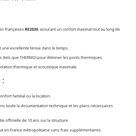
es françaises
RE2020
, assurant un confort maximal tout au long de
t une excellente tenue dans le temps.
 (tels que THERMO) pour éliminer les ponts thermiques.
solation thermique et acoustique maximale.
 :
nfort familial ou la location.
ons toute la documentation technique et les plans nécessaires
ie officielle de 10 ans sur la structure.
out en France métropolitaine sans frais supplémentaires.