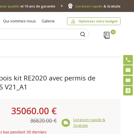
aute qualité
et 10 ans de garantie
Livraison rapide
& Gratuite
Qui sommes nous
Galerie
Optimisez votre budget
bois kit RE2020 avec permis de
ES V21_A1
35060.00 €
Livraison rapide &
36820.00 €
Gratuite
lus bas pendant 30 derniers