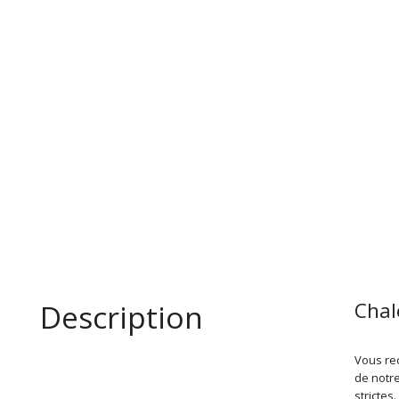
Description
Chal
Vous rec
de notre
strictes