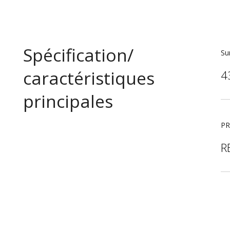
Spécification/
Su
caractéristiques
4
principales
P
R