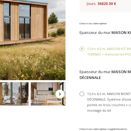
36820.00 €
jours
Choisissez votre option
Epaisseur du mur
MAISON KI
12,9 x 4,5 m, MAISON KIT E
THERMO + menuiseries PVC tr
Epaisseur du mur
MAISON MO
DÉCENNALE
12,9 x 4,5 m, MAISON MON
DÉCENNALE, Système d’isola
peinte en trois couches + co
montage du kit
Choisissez votre option supplémentaire :