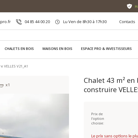
H
pro.fr
04 85 44 00 20
Lu Ven de 8h30 à 17h30
Contacts
CHALETS EN BOIS
MAISONS EN BOIS
ESPACE PRO & INVESTISSEURS
ire VELLES V21_A1
Chalet 43 m² en 
x1
construire VELL
Prix de
l'option
choisie:
Le prix sans options le p