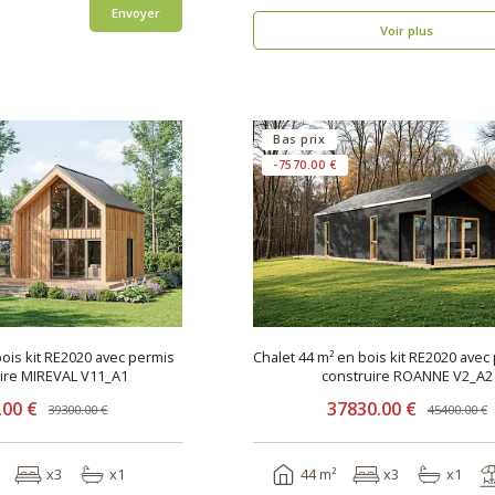
Envoyer
Voir plus
Bas prix
-7570.00 €
ois kit RE2020 avec permis
Chalet 44 m² en bois kit RE2020 avec
ire MIREVAL V11_A1
construire ROANNE V2_A2
.00 €
37830.00 €
39300.00 €
45400.00 €
x3
x1
44 m²
x3
x1