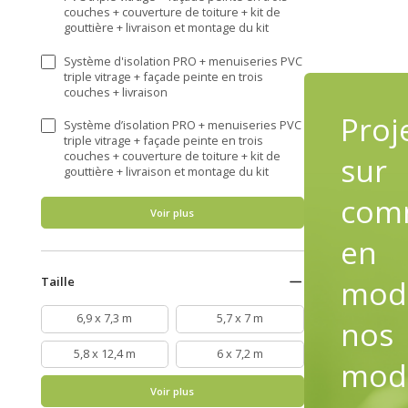
couches + couverture de toiture + kit de
gouttière + livraison et montage du kit
Système d'isolation PRO + menuiseries PVC
triple vitrage + façade peinte en trois
couches + livraison
Proj
Système d’isolation PRO + menuiseries PVC
triple vitrage + façade peinte en trois
couches + couverture de toiture + kit de
sur
gouttière + livraison et montage du kit
com
Voir plus
en
modi
Taille
6,9 x 7,3 m
5,7 x 7 m
nos
5,8 x 12,4 m
6 x 7,2 m
mod
Voir plus