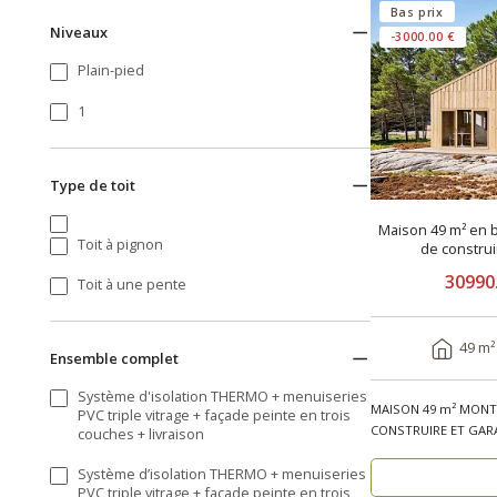
Bas prix
Niveaux
-3000.00 €
Plain-pied
1
Type de toit
Maison 49 m² en b
Toit à pignon
de constru
30990
Toit à une pente
49 m²
Ensemble complet
Système d'isolation THERMO + menuiseries
MAISON 49 m² MONTÉ
PVC triple vitrage + façade peinte en trois
CONSTRUIRE ET GARA
couches + livraison
bois, réside..
Système d’isolation THERMO + menuiseries
PVC triple vitrage + façade peinte en trois