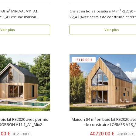
s 68 m² MIREVAL V11_A1
Chalet en bois à ossature 44 m² RE2020
Voir plus
Voir plus
-6110.00 €
ois kit RE2020 avec permis
Maison 84 m² en bois kit RE2020 av
 SORBON V11.1_A1_Mix2
de construire LORMES V18_
.00 €
40720.00 €
41290.00 €
46830.00 €