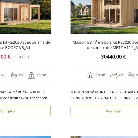
is kit RE2020 avec permis de
Maison 58 m² en bois kit RE2020 av
ire RODEZ V8_A1
de construire METZ V11.1_
.00 €
30440.00 €
31180.00 €
x3
x1
15 m²
58 m²
x2
ature 54 m² RE2020 – RODEZ
MAISON 58 m² MONTÉE EN RE2020 AVEC 
V8_A1 (Avec permis de construire) Vous recherch..
CONSTRUIRE ET GARANTIE DÉCENNALE, o
bois, réside..
Voir plus
Voir plus