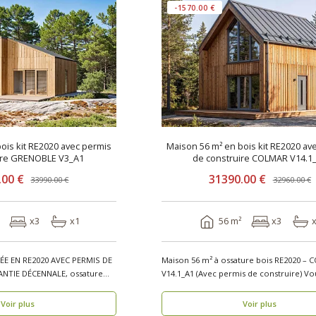
-1570.00 €
ois kit RE2020 avec permis
Maison 56 m² en bois kit RE2020 av
ire GRENOBLE V3_A1
de construire COLMAR V14.1
.00 €
31390.00 €
33990.00 €
32960.00 €
x3
x1
56 m²
x3
E EN RE2020 AVEC PERMIS DE
Maison 56 m² à ossature bois RE2020 –
NTIE DÉCENNALE, ossature
V14.1_A1 (Avec permis de construire) Vous
recherchez..
Voir plus
Voir plus