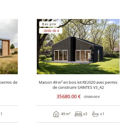
Bas prix
-2000.00 €
 permis de
Maison 49 m² en bois kit RE2020 avec permis
de construire SAINTES V3_A2
35680.00 €
37680.00 €
x1
49 m²
x3
x1