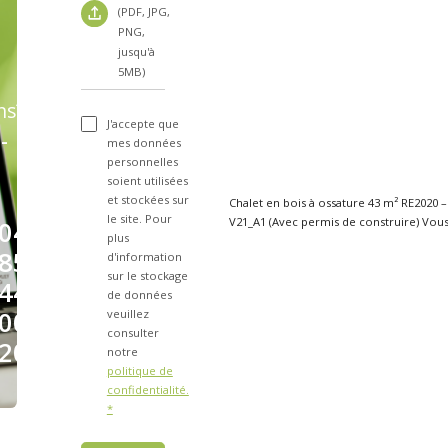
(PDF, JPG,
PNG,
jusqu'à
5MB)
ns?
J'accepte que
-
mes données
personnelles
soient utilisées
et stockées sur
Chalet en bois à ossature 43 m² RE2020 
le site. Pour
V21_A1 (Avec perm
04
plus
85
d'information
sur le stockage
44
de données
00
veuillez
consulter
20
notre
politique de
confidentialité.
*