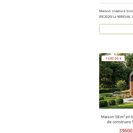
Maison ossature boi
(RE2020) La MIREVAL V11_A1 est une maison
ossature b..
-1690.00 €
Maison 58 m² en b
de construire
39600