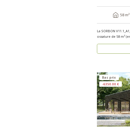
58 m²
La SORBON V11.1_A1_
ossature de 58 m² (e
pour u..
Bas prix
-6350.00 €