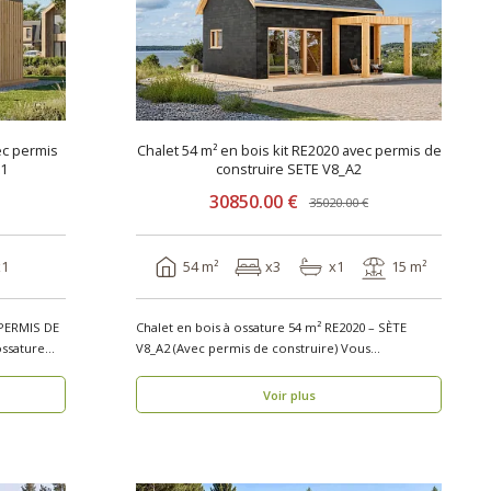
ec permis
Chalet 54 m² en bois kit RE2020 avec permis de
A1
construire SETE V8_A2
30850.00 €
35020.00 €
x1
54 m²
x3
x1
15 m²
PERMIS DE
Chalet en bois à ossature 54 m² RE2020 – SÈTE
ssature
V8_A2 (Avec permis de construire) Vous
recherche..
Voir plus