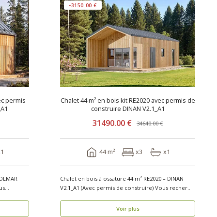
-3150.00 €
ec permis
Chalet 44 m² en bois kit RE2020 avec permis de
_A1
construire DINAN V2.1_A1
31490.00 €
34640.00 €
x1
44 m²
x3
x1
 COLMAR
Chalet en bois à ossature 44 m² RE2020 – DINAN
V2.1_A1 (Avec permis de construire) Vous recher..
Voir plus