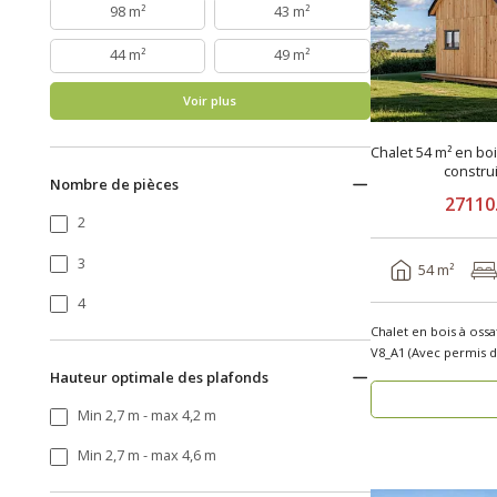
98 m²
43 m²
44 m²
49 m²
Voir plus
Chalet 54 m² en bo
constru
Nombre de pièces
27110
2
3
54 m²
4
Chalet en bois à oss
Hauteur optimale des plafonds
Min 2,7 m - max 4,2 m
Min 2,7 m - max 4,6 m