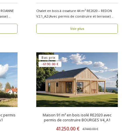
 – ROANNE
Chalet en bois à ossature 44 m² RE2020 – REDON
V2_A2 (Avec permis de construire et terrasse) ..
V2.1_A2 (Avec permis de construire et terrasse) ..
Voir plus
Bas prix
-6190.00 €
ec permis
Maison 91 m² en bois isolé RE2020 avec
A1
permis de construire BOURGES V4_A1
41250.00 €
47440.00 €