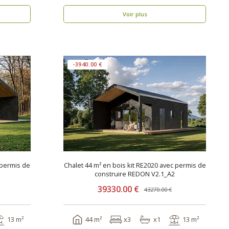
Voir plus
-3940.00 €
 permis de
Chalet 44 m² en bois kit RE2020 avec permis de
construire REDON V2.1_A2
39330.00 €
43270.00 €
13 m²
44 m²
x3
x1
13 m²