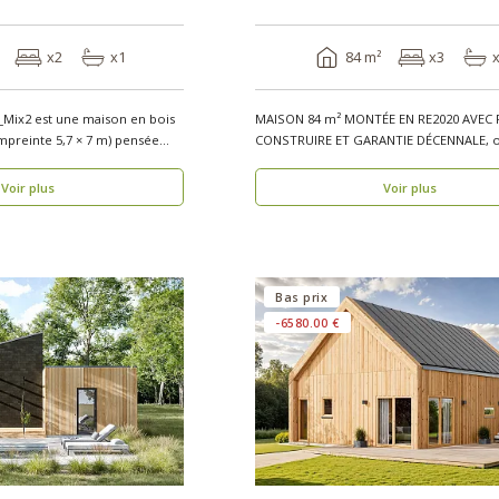
x2
x1
84 m²
x3
Mix2 est une maison en bois
MAISON 84 m² MONTÉE EN RE2020 AVEC 
mpreinte 5,7 × 7 m) pensée
CONSTRUIRE ET GARANTIE DÉCENNALE, o
bois, réside..
Voir plus
Voir plus
Bas prix
-6580.00 €