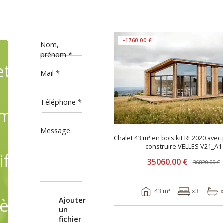
-1760.00 €
Nom,
prénom
ets
Mail
Téléphone
mande,
Message
Chalet 43 m² en bois kit RE2020 avec
construire VELLES V21_A1
fiant
35060.00 €
36820.00 €
43 m²
x3
èles
Ajouter
un
fichier