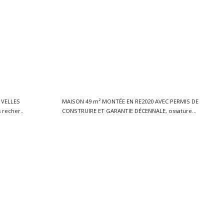
– VELLES
MAISON 49 m² MONTÉE EN RE2020 AVEC PERMIS DE
is de construire) Vous recher..
CONSTRUIRE ET GARANTIE DÉCENNALE, ossature
bois, réside..