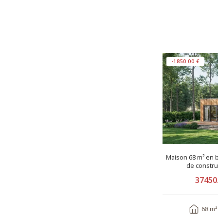
-1850.00 €
Maison 68 m² en b
de constru
37450
68 m²