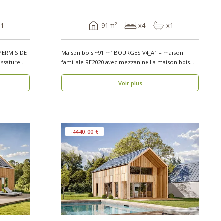
x1
91 m²
x4
x1
PERMIS DE
Maison bois ~91 m² BOURGES V4_A1 – maison
ssature
familiale RE2020 avec mezzanine La maison bois
BOURG..
Voir plus
-4440.00 €