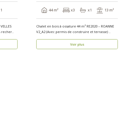
x1
44 m²
x3
x1
13 m²
– VELLES
Chalet en bois à ossature 44 m² RE2020 – ROANNE
is de construire) Vous recher..
V2_A2 (Avec permis de construire et terrasse) ..
Voir plus