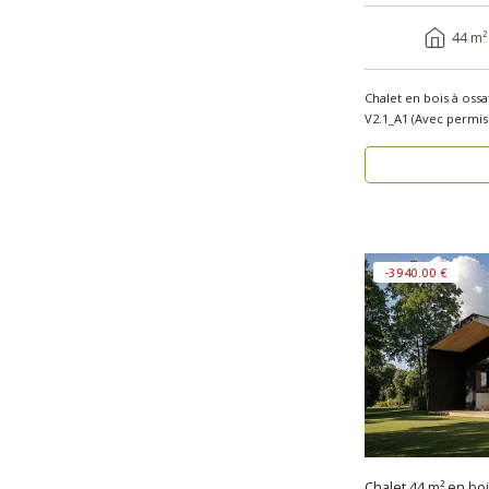
44 m²
Chalet en bois à oss
-3940.00 €
Chalet 44 m² en bo