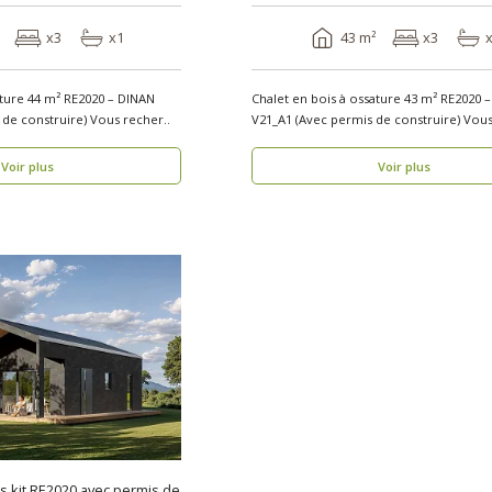
x3
x1
43 m²
x3
ature 44 m² RE2020 – DINAN
Chalet en bois à ossature 43 m² RE2020 
V2.1_A1 (Avec permis de construire) Vous recher..
V21_A1 (Avec perm
Voir plus
Voir plus
is kit RE2020 avec permis de