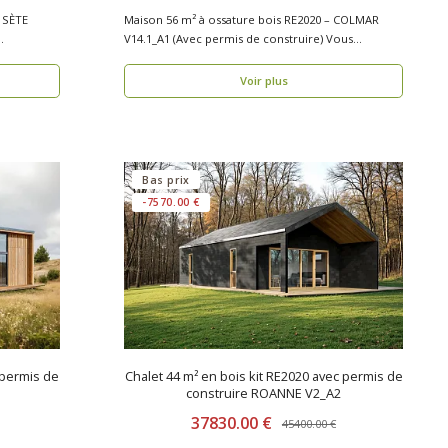
– SÈTE
Maison 56 m² à ossature bois RE2020 – COLMAR
V14.1_A1 (Avec permis de construire) Vous
recherchez..
Voir plus
Bas prix
-7570.00 €
 permis de
Chalet 44 m² en bois kit RE2020 avec permis de
construire ROANNE V2_A2
37830.00 €
45400.00 €