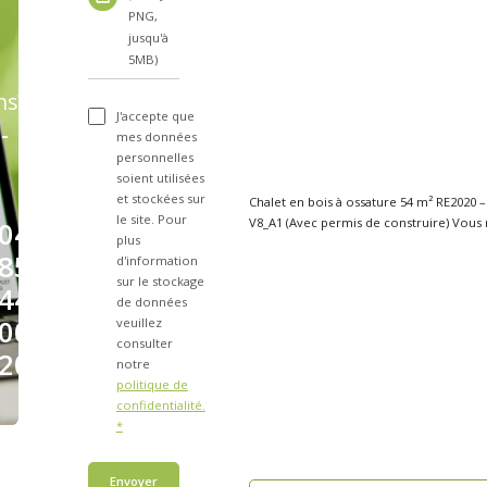
PNG,
jusqu'à
5MB)
ns?
J'accepte que
-
mes données
personnelles
soient utilisées
et stockées sur
Chalet en bois à ossature 54 m² RE2020 
le site. Pour
V8_A1 (Avec permis
04
plus
85
d'information
sur le stockage
44
de données
00
veuillez
consulter
20
notre
politique de
confidentialité.
*
Envoyer