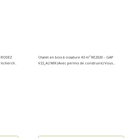
– RODEZ
Chalet en bois à ossature 43 m² RE2020 – GAP
 de construire) Vous recherch..
V22_A2 MIX (Avec permis de construire) Vous
reche..