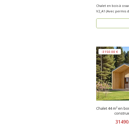
Chalet en bois à oss
-3150.00 €
Chalet 44 m² en bo
construi
31490