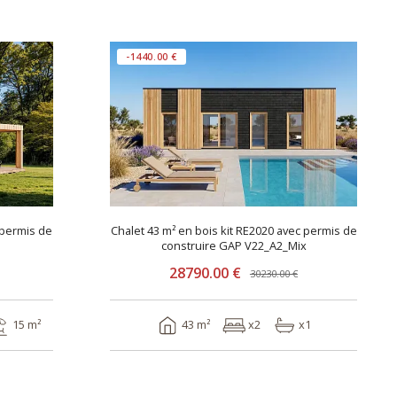
-1440.00 €
 permis de
Chalet 43 m² en bois kit RE2020 avec permis de
construire GAP V22_A2_Mix
28790.00 €
30230.00 €
15 m²
43 m²
x2
x1