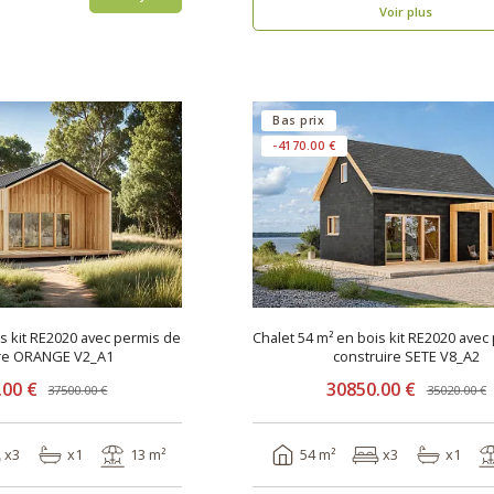
Voir plus
Bas prix
-4170.00 €
is kit RE2020 avec permis de
Chalet 54 m² en bois kit RE2020 avec
ire ORANGE V2_A1
construire SETE V8_A2
.00 €
30850.00 €
37500.00 €
35020.00 €
x3
x1
13 m²
54 m²
x3
x1