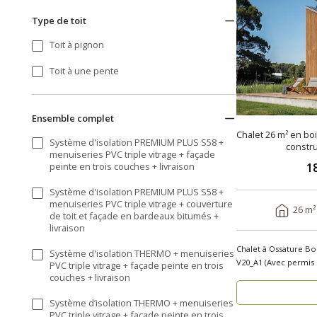
Type de toit
Toit à pignon
Toit à une pente
Ensemble complet
Chalet 26 m² en bo
Système d'isolation PREMIUM PLUS S58 +
constru
menuiseries PVC triple vitrage + façade
peinte en trois couches + livraison
1
Système d'isolation PREMIUM PLUS S58 +
menuiseries PVC triple vitrage + couverture
26 m²
de toit et façade en bardeaux bitumés +
livraison
Chalet à Ossature Bo
Système d'isolation THERMO + menuiseries
V20_A1 (Avec permis de 
PVC triple vitrage + façade peinte en trois
cherchez..
couches + livraison
Système d’isolation THERMO + menuiseries
PVC triple vitrage + façade peinte en trois