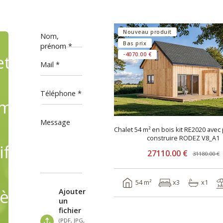
Nouveau produit
Nom,
Bas prix
prénom
ets
-4070.00 €
Mail
Téléphone
mande,
Message
Chalet 54 m² en bois kit RE2020 avec
construire RODEZ V8_A1
fiant
27110.00 €
31180.00 €
54 m²
x3
x1
èles
Ajouter
un
fichier
(PDF, JPG,