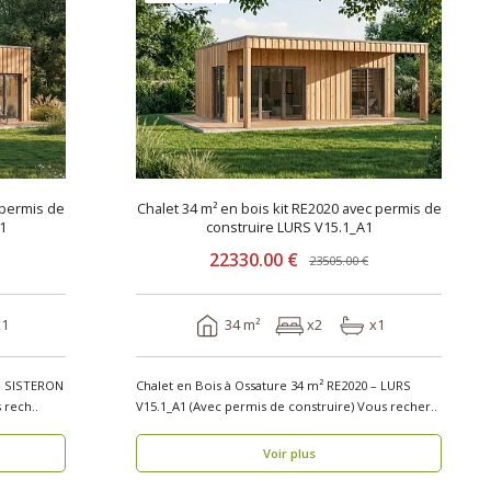
 permis de
Chalet 34 m² en bois kit RE2020 avec permis de
1
construire LURS V15.1_A1
22330.00 €
23505.00 €
x1
34 m²
x2
x1
 – SISTERON
Chalet en Bois à Ossature 34 m² RE2020 – LURS
 de construire) Vous rech..
V15.1_A1 (Avec permis de construire) Vous recher..
Voir plus