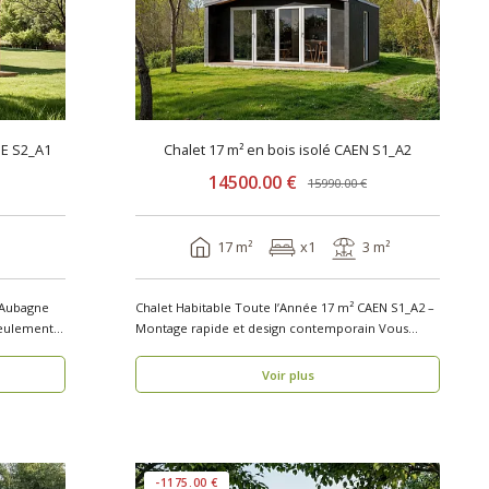
NE S2_A1
Chalet 17 m² en bois isolé CAEN S1_A2
14500.00 €
15990.00 €
17 m²
x1
3 m²
 Aubagne
Chalet Habitable Toute l’Année 17 m² CAEN S1_A2 –
seulement 1
Montage rapide et design contemporain Vous
rech..
Voir plus
-1175.00 €