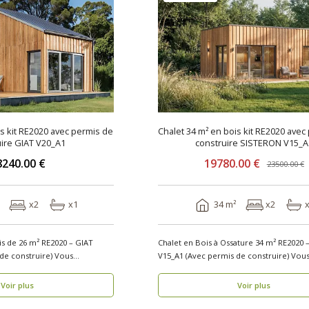
is kit RE2020 avec permis de
Chalet 34 m² en bois kit RE2020 avec
ire GIAT V20_A1
construire SISTERON V15_A
8240.00 €
19780.00 €
23500.00 €
x2
x1
34 m²
x2
is de 26 m² RE2020 – GIAT
Chalet en Bois à Ossature 34 m² RE2020
construire) Vous
V15_A1 (Avec permis
Voir plus
Voir plus