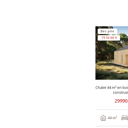
Bas prix
-7510.00 €
Chalet 44 m² en bo
constru
29990
44 m²