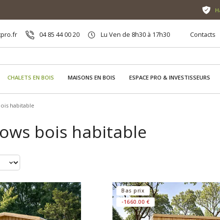
H
pro.fr
04 85 44 00 20
Lu Ven de 8h30 à 17h30
Contacts
CHALETS EN BOIS
MAISONS EN BOIS
ESPACE PRO & INVESTISSEURS
ois habitable
ows bois habitable
Bas prix
-1660.00 €