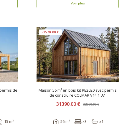
Voir plus
-1570.00 €
 permis de
Maison 56 m² en bois kit RE2020 avec permis
de construire COLMAR V14.1_A1
31390.00 €
32960.00 €
15 m²
56 m²
x3
x1