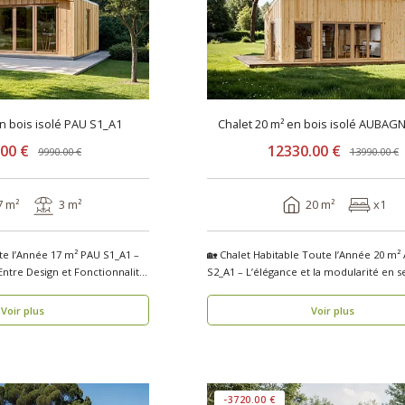
en bois isolé PAU S1_A1
Chalet 20 m² en bois isolé AUBAG
.00 €
12330.00 €
9990.00 €
13990.00 €
7 m²
3 m²
20 m²
x1
te l’Année 17 m² PAU S1_A1 –
🏡 Chalet Habitable Toute l’Année 20 m²
Entre Design et Fonctionnalité
S2_A1 – L’élégance et la modularité en 
se..
Voir plus
Voir plus
-3720.00 €