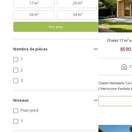
17 m²
20 m²
26 m²
34 m²
Voir plus
Chalet 17 m² 
8590
Nombre de pièces
1
1
2
3
Chalet Habitable Tou
L’Harmonie Parfaite 
..
Niveaux
Plain-pied
1