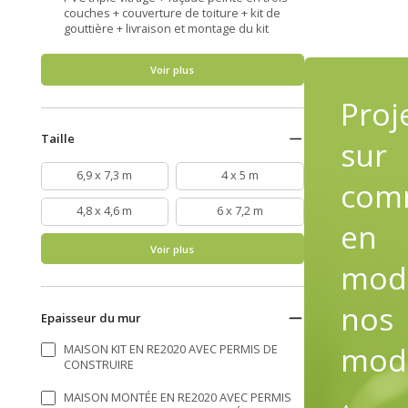
couches + couverture de toiture + kit de
gouttière + livraison et montage du kit
Voir plus
Proj
Taille
sur
6,9 x 7,3 m
4 x 5 m
com
4,8 x 4,6 m
6 x 7,2 m
en
Voir plus
modi
nos
Epaisseur du mur
mod
MAISON KIT EN RE2020 AVEC PERMIS DE
CONSTRUIRE
MAISON MONTÉE EN RE2020 AVEC PERMIS