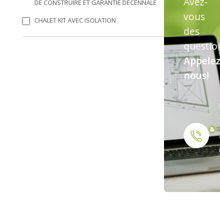
Avez-
DE CONSTRUIRE ET GARANTIE DÉCENNALE
vous
CHALET KIT AVEC ISOLATION
des
questio
Appelez
nous!