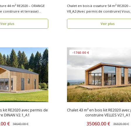
ature 44 m² RE2020 – ORANGE
Chalet en bois à ossature 54 m² RE2020 
V2_A1 (Avec permis de construire et terrasse) ..
V8_A2 (Avec permis de construire) Vous
recherche..
Voir plus
Voir plus
-1760.00 €
is kit RE2020 avec permis de
Chalet 43 m² en bois kit RE2020 avec
re DINAN V2.1_A1
construire VELLES V21_A1
.00 €
35060.00 €
34640.00 €
36820.00 €