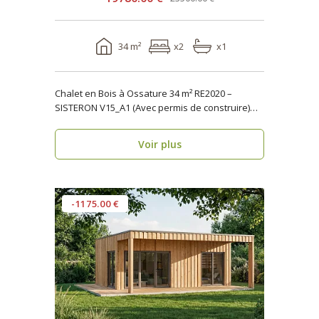
34 m²
x2
x1
Chalet en Bois à Ossature 34 m² RE2020 –
SISTERON V15_A1 (Avec permis de construire)
Vous rech..
Voir plus
-1175.00 €