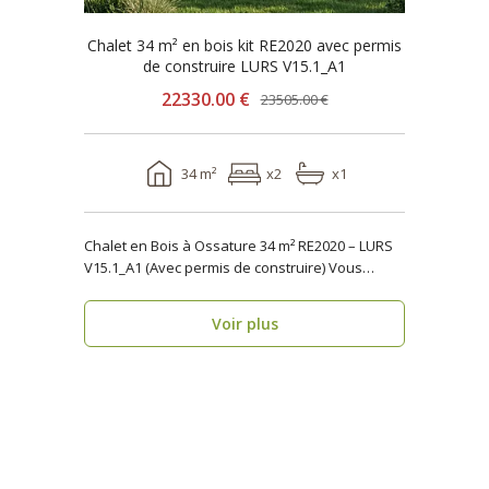
Chalet 34 m² en bois kit RE2020 avec permis
de construire LURS V15.1_A1
22330.00 €
23505.00 €
34 m²
x2
x1
Chalet en Bois à Ossature 34 m² RE2020 – LURS
V15.1_A1 (Avec permis de construire) Vous
recher..
Voir plus