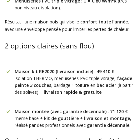
Menuiseries PVC triple vitrage
:
U = 0,80 W/m²K
(très
bon niveau d’isolation).
Résultat : une maison bois qui vise le
confort toute l’année
,
avec une enveloppe pensée pour limiter les pertes de chaleur.
2 options claires (sans flou)
Maison kit RE2020 (livraison incluse)
:
49 410 €
—
isolation THERMO, menuiseries PVC triple vitrage,
façade
peinte 3 couches
, bardage + toiture en
bac acier
(à partir
des solives) +
livraison rapide & gratuite
.
Maison montée (avec garantie décennale)
:
71 120 €
—
même base +
kit de gouttière
+
livraison et montage
,
réalisé par des professionnels avec
garantie décennale
.