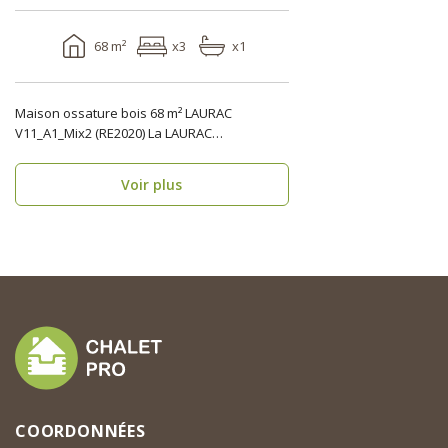
68 m²
x3
x1
Maison ossature bois 68 m² LAURAC
V11_A1_Mix2 (RE2020) La LAURAC
V11_A1_Mix2 est une maison os..
Voir plus
COORDONNÉES