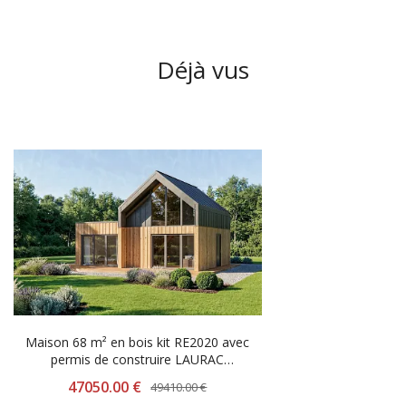
Déjà vus
-2360.00 €
Maison 68 m² en bois kit RE2020 avec
permis de construire LAURAC
V11_A1_Mix2
47050.00 €
49410.00 €