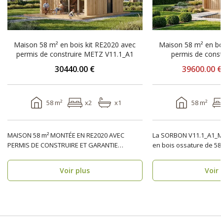
Maison 58 m² en bois kit RE2020 avec
Maison 58 m² en bo
permis de construire METZ V11.1_A1
permis de con
V11.1_
30440.00 €
39600.00 
58 m²
x2
x1
58 m²
MAISON 58 m² MONTÉE EN RE2020 AVEC
La SORBON V11.1_A1_M
PERMIS DE CONSTRUIRE ET GARANTIE
en bois ossature de 58
DÉCENNALE, ossature bois, réside..
m) pensée pour u..
Voir plus
Voir