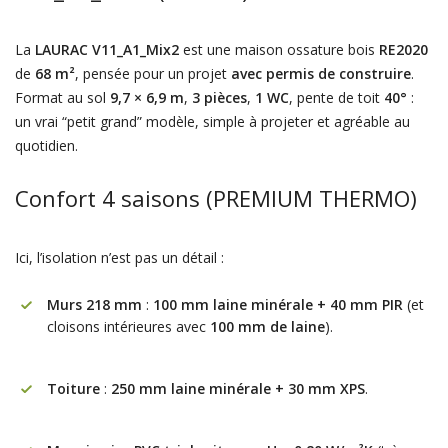
La
LAURAC V11_A1_Mix2
est une maison ossature bois
RE2020
de
68 m²
, pensée pour un projet
avec permis de construire
.
Format au sol
9,7 × 6,9 m
,
3 pièces
,
1 WC
, pente de toit
40°
:
un vrai “petit grand” modèle, simple à projeter et agréable au
quotidien.
Confort 4 saisons (PREMIUM THERMO)
Ici, l’isolation n’est pas un détail :
Murs 218 mm
:
100 mm laine minérale + 40 mm PIR
(et
cloisons intérieures avec
100 mm de laine
).
Toiture
:
250 mm laine minérale + 30 mm XPS
.