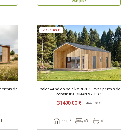
Voir plus
-3150.00 €
 permis de
Chalet 44 m² en bois kit RE2020 avec permis de
construire DINAN V2.1_A1
31490.00 €
34640.00 €
x1
44 m²
x3
x1