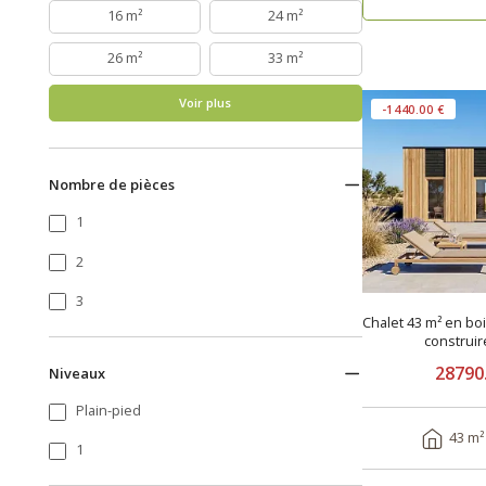
16 m²
24 m²
26 m²
33 m²
Voir plus
-1440.00 €
Nombre de pièces
1
2
3
Chalet 43 m² en bo
28790
Niveaux
Plain-pied
43 m²
1