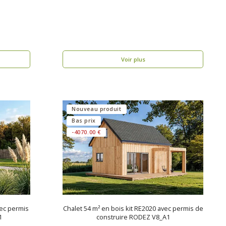
Voir plus
Nouveau produit
Bas prix
-4070.00 €
vec permis
Chalet 54 m² en bois kit RE2020 avec permis de
1
construire RODEZ V8_A1