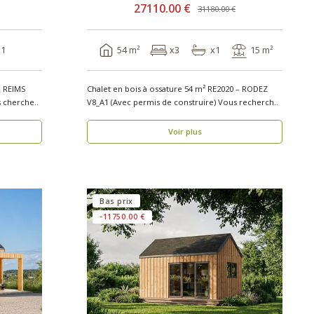
27110.00 €
31180.00 €
x1
54 m²
x3
x1
15 m²
– REIMS
Chalet en bois à ossature 54 m² RE2020 – RODEZ
rmis de construire) Vous cherche..
V8_A1 (Avec permis de construire) Vous recherch..
Voir plus
Bas prix
-11750.00 €