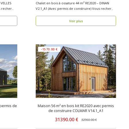
– VELLES
Chalet en bois à ossature 44 m² RE2020 – DINAN
is de construire) Vous recher..
V2.1_A1 (Avec permis de construire) Vous recher..
Voir plus
-1570.00 €
 permis de
Maison 56 m² en bois kit RE2020 avec permis
de construire COLMAR V14.1_A1
31390.00 €
32960.00 €