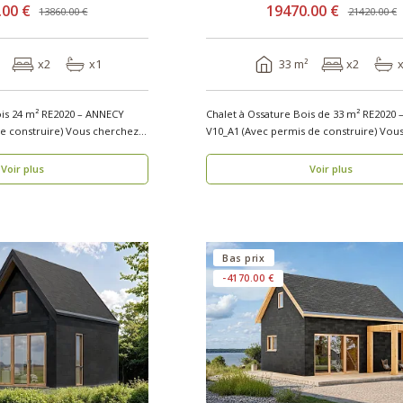
.00 €
19470.00 €
13860.00 €
21420.00 €
x2
x1
33 m²
x2
ois 24 m² RE2020 – ANNECY
Chalet à Ossature Bois de 33 m² RE2020 
uire) Vous cherchez
V10_A1 (Avec pe
Voir plus
Voir plus
Bas prix
-4170.00 €