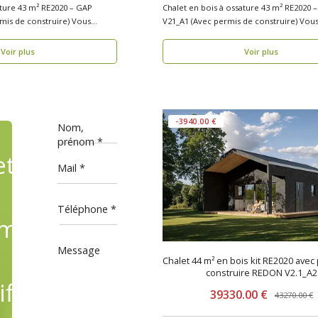
ature 43 m² RE2020 – GAP
Chalet en bois à ossature 43 m² RE2020 
s de construire) Vous
V21_A1 (Avec perm
Voir plus
Voir plus
-3940.00 €
Nom,
prénom
ets
Mail
Téléphone
mande,
Message
Chalet 44 m² en bois kit RE2020 avec
construire REDON V2.1_A2
fiant
39330.00 €
43270.00 €