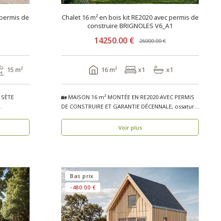
 permis de
Chalet 16 m² en bois kit RE2020 avec permis de
construire BRIGNOLES V6_A1
14250.00 €
26000.00 €
15 m²
16 m²
x1
x1
– SÈTE
🏡 MAISON 16 m² MONTÉE EN RE2020 AVEC PERMIS
DE CONSTRUIRE ET GARANTIE DÉCENNALE, ossature
bois BRIG..
Voir plus
Bas prix
-480.00 €