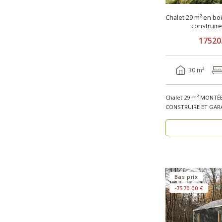
Chalet 29 m² en bo
construir
17520
30 m²
Chalet 29 m² MONTÉE
CONSTRUIRE ET GARA
bois PERPIGN..
Bas prix
-7570.00 €