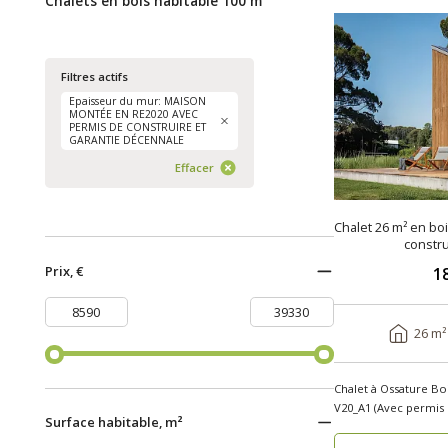
Chalets en bois habitable 100 m²
Filtres actifs
Epaisseur du mur: MAISON
MONTÉE EN RE2020 AVEC
PERMIS DE CONSTRUIRE ET
GARANTIE DÉCENNALE
Effacer
Chalet 26 m² en bo
constru
Prix, €
1
26 m²
Chalet à Ossature Bo
V20_A1 (Avec permis de 
Surface habitable, m²
cherchez..