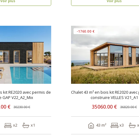
Voir plus
Voir plus
-1760.00 €
is kit RE2020 avec permis de
Chalet 43 m² en bois kit RE2020 avec
construire GAP V22_A2_Mix
construire VELLES V21_A1
.00 €
35060.00 €
30230.00 €
36820.00 €
x2
x1
43 m²
x3