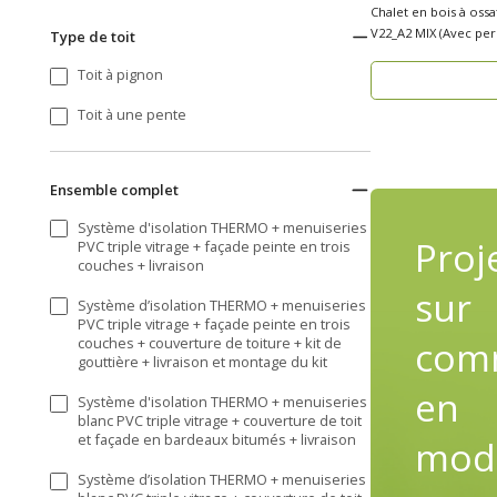
Chalet en bois à oss
V22_A2 MIX (Avec permi
Type de toit
reche..
Toit à pignon
Toit à une pente
Ensemble complet
Système d'isolation THERMO + menuiseries
Proj
PVC triple vitrage + façade peinte en trois
couches + livraison
sur
Système d’isolation THERMO + menuiseries
PVC triple vitrage + façade peinte en trois
com
couches + couverture de toiture + kit de
gouttière + livraison et montage du kit
en
Système d'isolation THERMO + menuiseries
blanc PVC triple vitrage + couverture de toit
et façade en bardeaux bitumés + livraison
modi
Système d’isolation THERMO + menuiseries