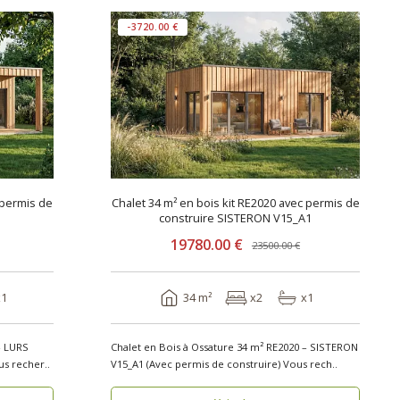
-3720.00 €
 permis de
Chalet 34 m² en bois kit RE2020 avec permis de
construire SISTERON V15_A1
19780.00 €
23500.00 €
x1
34 m²
x2
x1
– LURS
Chalet en Bois à Ossature 34 m² RE2020 – SISTERON
vec permis de construire) Vous recher..
V15_A1 (Avec permis de construire) Vous rech..