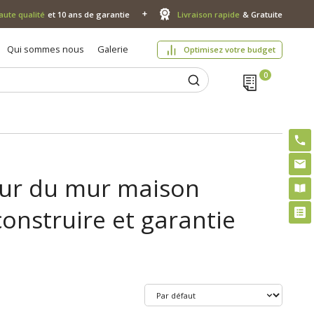
aute qualité
et 10 ans de garantie
Livraison rapide
& Gratuite
Qui sommes nous
Galerie
Optimisez votre budget
seur du mur maison
onstruire et garantie