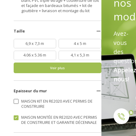
nos
blanc PVC triple vitrage + couverture de toit
et façade en bardeaux bitumés + kit de
gouttière + livraison et montage du kit
mod
Taille
Avez-
vous
6,9 x 7,3 m
4 x 5 m
des
4.06 x 5.36 m
4,1 x 5,3 m
questio
Voir plus
Appelez
nous!
Epaisseur du mur
MAISON KIT EN RE2020 AVEC PERMIS DE
CONSTRUIRE
MAISON MONTÉE EN RE2020 AVEC PERMIS
DE CONSTRUIRE ET GARANTIE DÉCENNALE