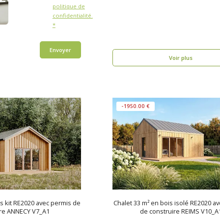
politique de
confidentialité.
*
Envoyer
Voir plus
-1950.00 €
is kit RE2020 avec permis de
Chalet 33 m² en bois isolé RE2020 a
ire ANNECY V7_A1
de construire REIMS V10_A