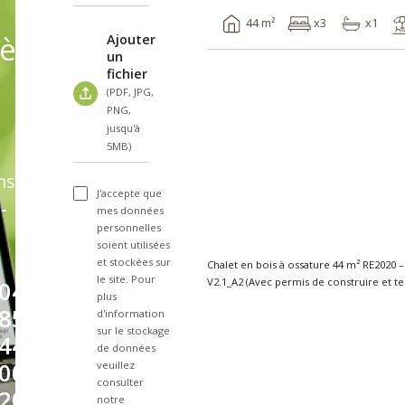
44 m²
x3
x1
èles
Ajouter
un
fichier
(PDF, JPG,
PNG,
jusqu'à
5MB)
ns?
J'accepte que
-
mes données
personnelles
soient utilisées
et stockées sur
Chalet en bois à ossature 44 m² RE2020
le site. Pour
04
plus
85
d'information
sur le stockage
44
de données
00
veuillez
consulter
20
notre