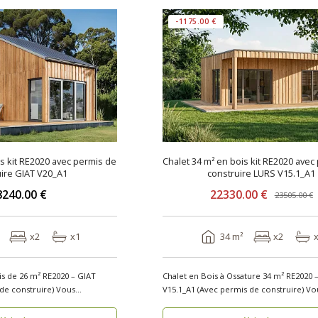
-1175.00 €
is kit RE2020 avec permis de
Chalet 34 m² en bois kit RE2020 avec
ire GIAT V20_A1
construire LURS V15.1_A1
8240.00 €
22330.00 €
23505.00 €
x2
x1
34 m²
x2
is de 26 m² RE2020 – GIAT
Chalet en Bois à Ossature 34 m² RE2020 
construire) Vous
V15.1_A1 (A