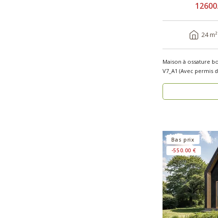
12600
24 m²
Maison à ossature b
V7_A1 (Avec permis de constr
u..
Bas prix
-550.00 €