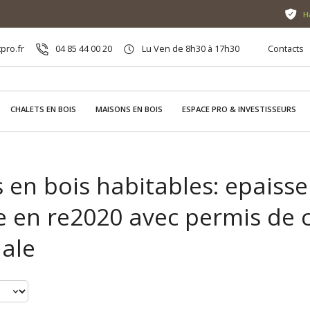
H
pro.fr
04 85 44 00 20
Lu Ven de 8h30 à 17h30
Contacts
CHALETS EN BOIS
MAISONS EN BOIS
ESPACE PRO & INVESTISSEURS
s en bois habitables: epais
 en re2020 avec permis de c
ale