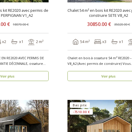
is kit RE2020 avec permis de
Chalet 54 m² en bois kit RE2020 avec
e PERPIGNAN V1_A2
construire SETE V8_A2
.00 €
30850.00 €
18070.00 €
35020.00 €
x2
x1
2 m²
54 m²
x3
x1
 EN RE2020 AVEC PERMIS DE
Chalet en bois à ossature 54 m² RE2020 
NTIE DÉCENNALE, ossature
V8_A2 (Avec permis de construire) Vous
recherche..
Voir plus
Voir plus
Bas prix
-7510.00 €