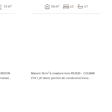
13 m²
56 m²
x3
x1
 – REDON
Maison 56 m² à ossature bois RE2020 – COLMAR
V2.1_A2 (Avec permis de construire et terrasse) ..
V14.1_A1 (Avec permis de construire) Vous
recherchez..