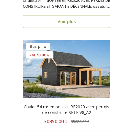
Chalet 29 m² MONTÉE EN RE2020 AVEC PERMIS DE
CONSTRUIRE ET GARANTIE DÉCENNALE, ossature
bois PERPIGN..
Voir plus
Bas prix
-4170.00 €
Chalet 54 m² en bois kit RE2020 avec permis
de construire SETE V8_A2
30850.00 €
35020.00 €