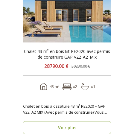
Chalet 43 m² en bois kit RE2020 avec permis
de construire GAP V22_A2_Mix
28790.00 €
30230.00 €
43 m²
x2
x1
Chalet en bois à ossature 43 m² RE2020 – GAP
V22_A2 MIX (Avec permis de construire) Vous
reche..
Voir plus