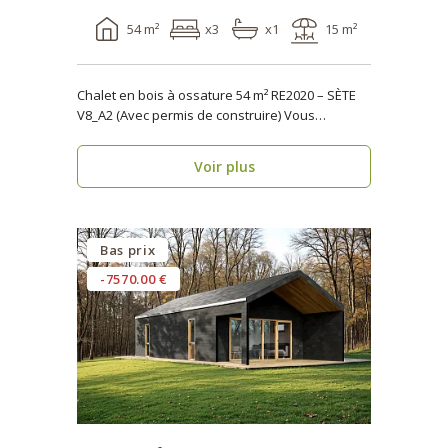
54 m²
x3
x1
15 m²
Chalet en bois à ossature 54 m² RE2020 – SÈTE
V8_A2 (Avec permis de construire) Vous
recherche..
Voir plus
Bas prix
-7570.00 €