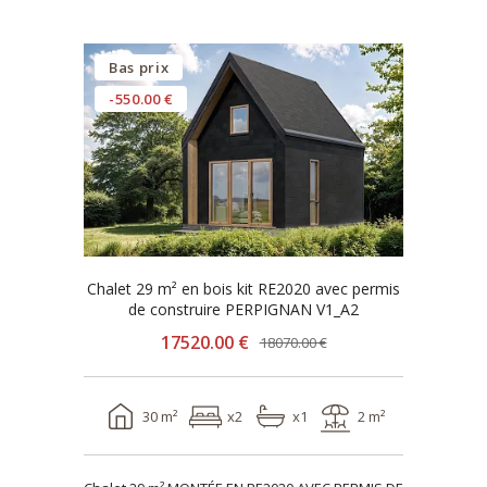
Bas prix
-550.00 €
Chalet 29 m² en bois kit RE2020 avec permis
de construire PERPIGNAN V1_A2
17520.00 €
18070.00 €
30 m²
x2
x1
2 m²