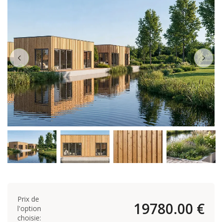
Prix de
19780.00 €
l'option
choisie: