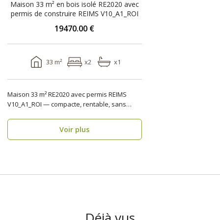
Maison 33 m² en bois isolé RE2020 avec
permis de construire REIMS V10_A1_ROI
19470.00 €
33 m²
x2
x1
Maison 33 m² RE2020 avec permis REIMS
V10_A1_ROI — compacte, rentable, sans
“chantier-chaos” U..
Voir plus
Déjà vus