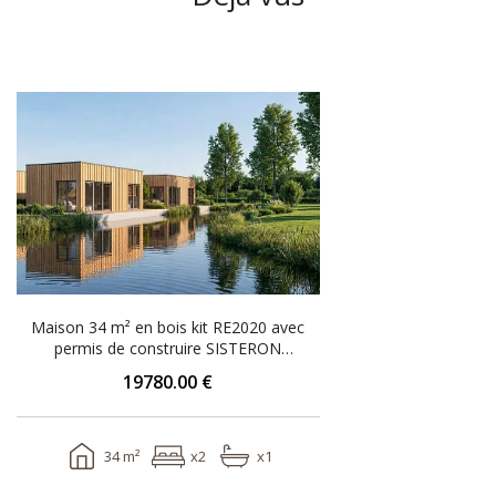
Maison 34 m² en bois kit RE2020 avec
permis de construire SISTERON
V15_A1_ROI
19780.00 €
34 m²
x2
x1