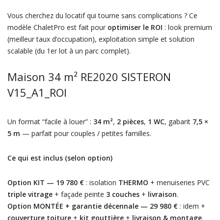
Vous cherchez du locatif qui tourne sans complications ? Ce
modèle ChaletPro est fait pour
optimiser le ROI
: look premium
(meilleur taux d’occupation), exploitation simple et solution
scalable (du 1er lot à un parc complet).
Maison 34 m² RE2020 SISTERON
V15_A1_ROI
Un format “facile à louer” :
34 m²
,
2 pièces
,
1 WC
, gabarit
7,5 ×
5 m
— parfait pour couples / petites familles.
Ce qui est inclus (selon option)
Option KIT — 19 780 €
: isolation
THERMO
+ menuiseries PVC
triple vitrage
+ façade peinte
3 couches
+
livraison
.
Option MONTÉE + garantie décennale — 29 980 €
: idem +
couverture toiture
+
kit gouttière
+
livraison & montage
.