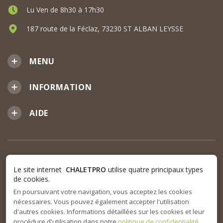
Lu Ven de 8h30 à 17h30
187 route de la Féclaz, 73230 ST ALBAN LEYSSE
MENU
INFORMATION
AIDE
Le site internet
CHALETPRO
utilise quatre principaux types
de cookies.
En poursuivant votre navigation, vous acceptez les cookies
nécessaires. Vous pouvez également accepter l'utilisation
d'autres cookies. Informations détaillées sur les cookies et leur
procédure d'utilisation dans notre
politique de confidentialité
.