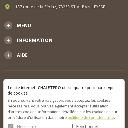
187 route de la Féclaz, 73230 ST ALBAN LEYSSE
MENU
INFORMATION
AIDE
Le site internet
CHALETPRO
utilise quatre principaux types
de cookies.
En poursuivant votre navigation, vous acceptez les cookies
nécessaires. Vous pouvez également accepter l'utilisation
d'autres cookies. Informations détaillées sur les cookies et leur
procédure d'utilisation dans notre
politique de confidentialité
.
Nécessaire
Fonctionnel