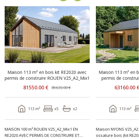
-4080.00 €
-3160.00 €
Maison 113 m² en bois kit RE2020 avec
Maison 113 m² en b
permis de construire ROUEN V25_A2_Mix1
81550.00 €
63160.00 
85630.00 €
113 m²
x5
x2
113 m²
MAISON 100 m² ROUEN V25_A2_Mix1 EN
Maison NYONS V25_A2_
RE2020 AVEC PERMIS DE CONSTRUIRE ET
ossature bois (kit RE2