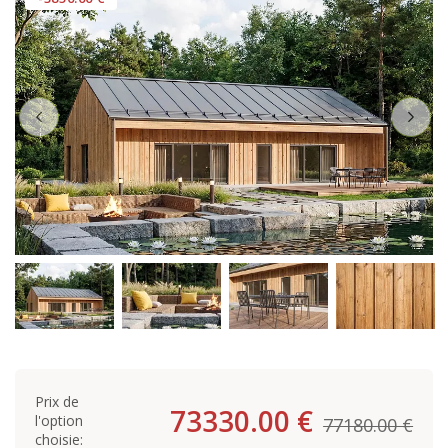
Prix de
73330.00 €
l'option
77180.00 €
choisie: