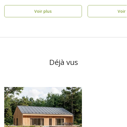
GARANTIE DÉCENNALE, ossature ..
construire) Maison ..
Voir plus
Voir
Déjà vus
-3850.00 €