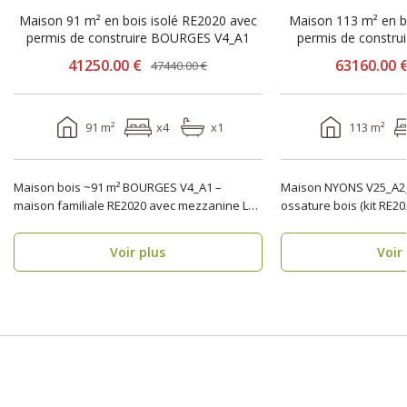
Maison 91 m² en bois isolé RE2020 avec
Maison 113 m² en b
permis de construire BOURGES V4_A1
41250.00 €
63160.00 
47440.00 €
91 m²
x4
x1
113 m²
Maison bois ~91 m² BOURGES V4_A1 –
Maison NYONS V25_A2_
maison familiale RE2020 avec mezzanine La
ossature bois (kit RE2
maison bois BOURG..
construire) Maison ..
Voir plus
Voir