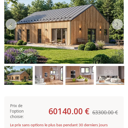
Prix de
60140.00 €
l'option
63300.00 €
choisie:
Le prix sans options le plus bas pendant 30 derniers jours