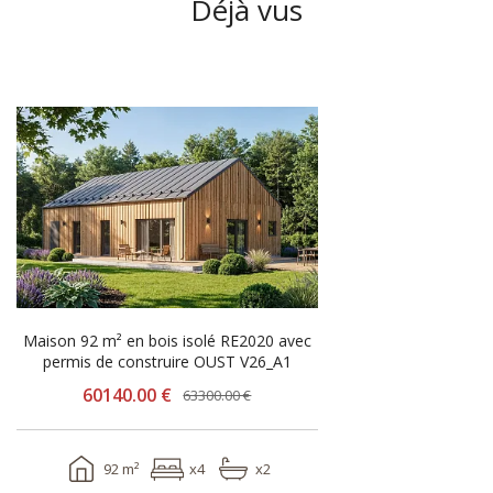
Déjà vus
-3160.00 €
Maison 92 m² en bois isolé RE2020 avec
permis de construire OUST V26_A1
60140.00 €
63300.00 €
92 m²
x4
x2