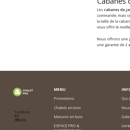
Cabanes de
Les
cabanes de jar
commande, mais ce 
la taille de la ca
vous offrir le meil
Nous offrons une g
une garantie de 2 a
MENU
INF
Promotions
Qui
Chalets en bois
Nouv
Maisons en bois
Gale
ESPACE PRO &
Livra