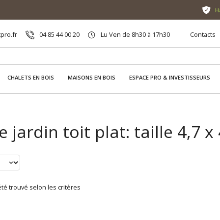
H
pro.fr
04 85 44 00 20
Lu Ven de 8h30 à 17h30
Contacts
CHALETS EN BOIS
MAISONS EN BOIS
ESPACE PRO & INVESTISSEURS
e jardin toit plat: taille 4,7 x
té trouvé selon les critères