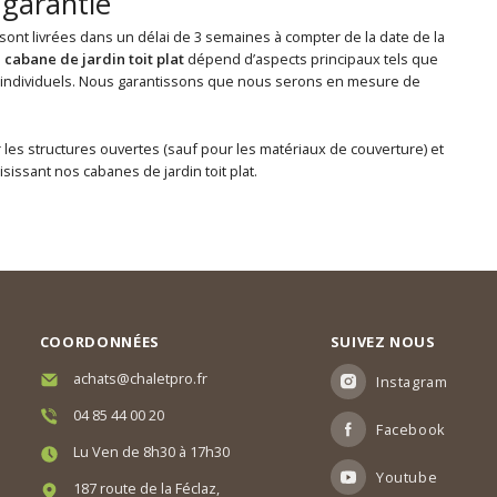
t garantie
 sont livrées dans un délai de 3 semaines à compter de la date de la
e
cabane de jardin toit plat
dépend d’aspects principaux tels que
ns individuels. Nous garantissons que nous serons en mesure de
 les structures ouvertes (sauf pour les matériaux de couverture) et
issant nos cabanes de jardin toit plat.
COORDONNÉES
SUIVEZ NOUS
achats@chaletpro.fr
Instagram
04 85 44 00 20
Facebook
Lu Ven de 8h30 à 17h30
Youtube
187 route de la Féclaz,