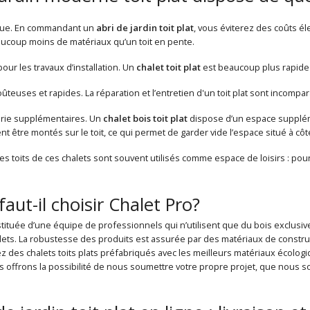
que. En commandant un
abri de jardin toit plat
, vous éviterez des coûts éle
aucoup moins de matériaux qu’un toit en pente.
ur les travaux d’installation. Un
chalet toit plat
est beaucoup plus rapide 
teuses et rapides. La réparation et l’entretien d'un toit plat sont incomp
erie supplémentaires. Un
chalet bois toit plat
dispose d’un espace supplémen
ent être montés sur le toit, ce qui permet de garder vide l’espace situé à côt
Les toits de ces chalets sont souvent utilisés comme espace de loisirs : pour 
aut-il choisir Chalet Pro?
tituée d’une équipe de professionnels qui n’utilisent que du bois exclusiv
alets. La robustesse des produits est assurée par des matériaux de construc
z des chalets toits plats préfabriqués avec les meilleurs matériaux écologi
s offrons la possibilité de nous soumettre votre propre projet, que nous