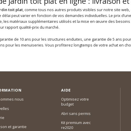
 jardin toit plat en ligne : livraison e
din toit plat
, comme tous nos autres produits visibles sur notre site web,
délai peut varier en fonction de vos demandes individuelles. Le prix d’un
bane, les matériaux supplémentaires utilisés et la mise en œuvre des besoi
leur rapport qualité-prix du marché.
arantie de 10 ans pour les structures enduites, une garantie de 5 ans pour
ns pour les menuiseries. Vous profiterez longtemps de votre achat en chois
ORMATION
AIDE
 sommes nous
Optimisez votre
budget
elles
Abri sans permis
rie
Kit premium avec
ison et garantie
re2020