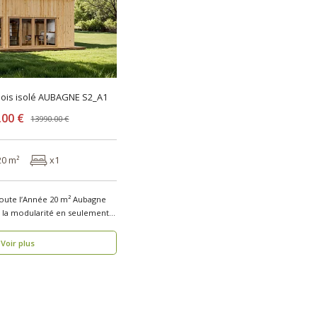
bois isolé AUBAGNE S2_A1
.00 €
13990.00 €
20 m²
x1
Toute l’Année 20 m² Aubagne
t la modularité en seulement 1
Voir plus