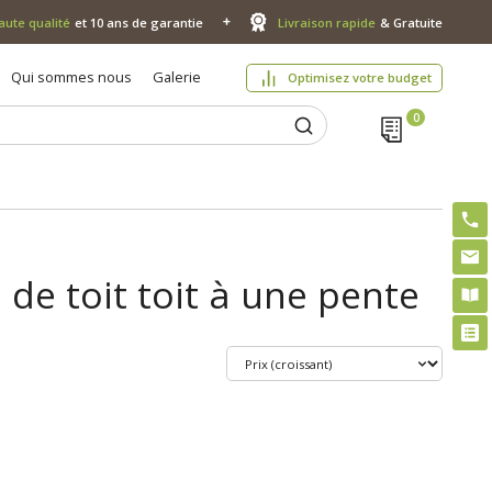
aute qualité
et 10 ans de garantie
Livraison rapide
& Gratuite
Qui sommes nous
Galerie
Optimisez votre budget
 de toit toit à une pente