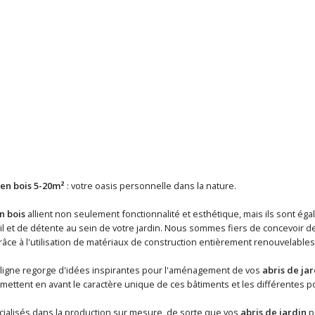
 en bois 5-20m²
: votre oasis personnelle dans la nature.
n bois
allient non seulement fonctionnalité et esthétique, mais ils sont é
l et de détente au sein de votre jardin. Nous sommes fiers de concevoir de
âce à l'utilisation de matériaux de construction entièrement renouvelables
ligne regorge d'idées inspirantes pour l'aménagement de vos
abris de jar
 mettent en avant le caractère unique de ces bâtiments et les différentes pos
alisés dans la production sur mesure, de sorte que vos
abris de jardin
pe