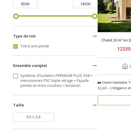
Type de toit
Chalet 20 m² en 
Toit à une pente
12330
Ensemble complet
Système d'isolation PREMIUM PLUS S58 +
menuiseries PVC triple vitrage + façade
🏡 Chalet Habitable 
peinte en trois couches + livraison
S2_A1 – L’élégance e
se..
Taille
6,5 x 3,4