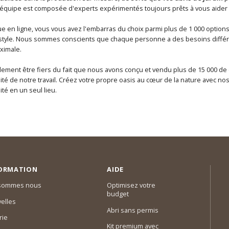
équipe est composée d'experts expérimentés toujours prêts à vous aider à 
e en ligne, vous vous avez l'embarras du choix parmi plus de 1 000 option
 style. Nous sommes conscients que chaque personne a des besoins différ
ximale.
ment être fiers du fait que nous avons conçu et vendu plus de 15 000 de 
alité de notre travail. Créez votre propre oasis au cœur de la nature avec no
ité en un seul lieu.
ORMATION
AIDE
 sommes nous
Optimisez votre
budget
elles
Abri sans permis
rie
Kit premium avec