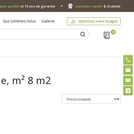
aute qualité
et 10 ans de garantie
Livraison rapide
& Gratuite
Qui sommes nous
Galerie
Optimisez votre budget
le, m² 8 m2