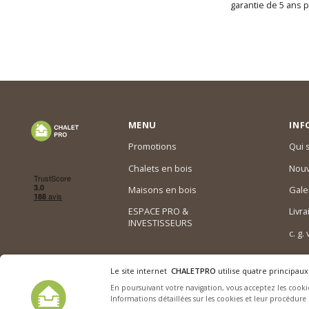
garantie de 5 ans p
MENU
INF
Promotions
Qui
Chalets en bois
Nouv
Maisons en bois
Gale
ESPACE PRO &
Livra
INVESTISSEURS
c. g.
Le site internet
CHALETPRO
utilise quatre principaux
En poursuivant votre navigation, vous acceptez les cookie
Informations détaillées sur les cookies et leur procédure