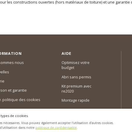
our les constructions ouvertes (hors matériaux de toiture) et une garantie
ORMATION
AIDE
 sommes nous
Optimisez votre
budget
elles
Abri sans permis
rie
Kit premium avec
ison et garantie
re2020
 v. politique des cookies
Montage rapide
 types de cookies.
s nécessaires. Vous pouvez également accepter l'utilisation d'autres cookies.
 d'utilisation dans notre
politique de confidentialité
.