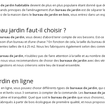
de jardin habitable
devient de plus en plus populaire étant donné que de 
grands principes de l’aménagement d’un
bureau de jardin
est de séparer le
z de la maison dans le
bureau de jardin en bois
, vous entrez dans un es
u jardin faut-il choisir ?
bureau de jardin
, vous devez d’abord tenir compte de vos besoins. Est-ce 
soin d’un bureau et d’une chaise ? En fonction de cela, la taille du bure
rentes tailles de 6 à 25 m2. Nous les fabriquons également selon des comm
ureau de jardin
, n’oubliez pas de faire attention à la taille et au nombre 
r, nous vous recommandons de choisir des
bureaux de jardin
avec des vit
estions et nous créerons votre lieu de travail ensemble.
rdin en ligne
 en ligne, vous pouvez choisir différents types de
bureaux de jardin
, qui 
e et livrés sous 3 semaines à compter de la commande. Les
bureaux de ja
alme et tranquillité. Quel que soit le
bureau de jardin
que vous choisirez, 
fabriqués à partir de bois écologique de première qualité, et nous proposo