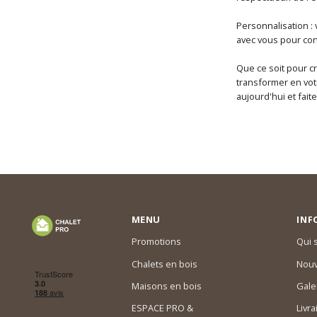
Personnalisation :
avec vous pour con
Que ce soit pour c
transformer en vot
aujourd'hui et faite
MENU
INF
Promotions
Qui
Chalets en bois
Nouv
Maisons en bois
Gale
ESPACE PRO &
Livra