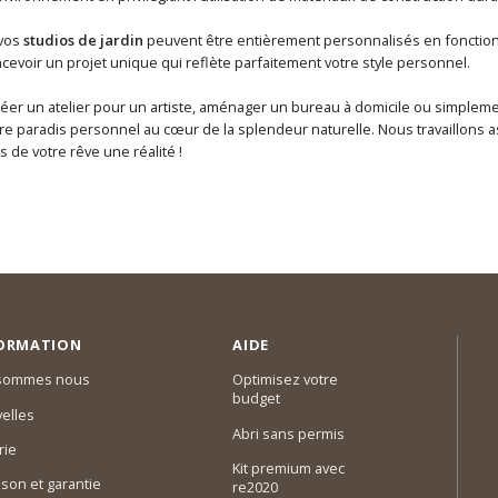
 vos
studios de jardin
peuvent être entièrement personnalisés en fonction
cevoir un projet unique qui reflète parfaitement votre style personnel.
réer un atelier pour un artiste, aménager un bureau à domicile ou simplem
re paradis personnel au cœur de la splendeur naturelle. Nous travaillons
s de votre rêve une réalité !
ORMATION
AIDE
 sommes nous
Optimisez votre
budget
elles
Abri sans permis
rie
Kit premium avec
ison et garantie
re2020