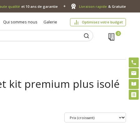
aute qualité
et 10 ans de garantie
Livraison rapide
& Gratuite
Qui sommes nous
Galerie
Optimisez votre budget
t kit premium plus isolé