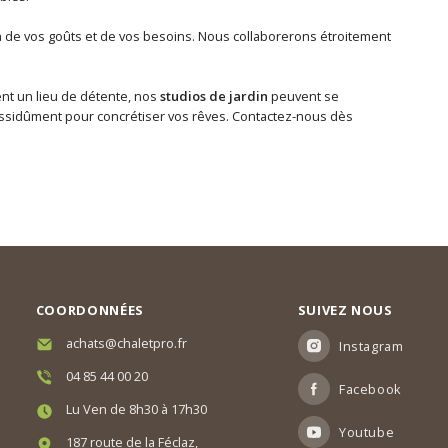
 de vos goûts et de vos besoins. Nous collaborerons étroitement
ent un lieu de détente, nos
studios de jardin
peuvent se
 assidûment pour concrétiser vos rêves. Contactez-nous dès
COORDONNÉES
SUIVEZ NOUS
achats@chaletpro.fr
Instagram
04 85 44 00 20
Facebook
Lu Ven de 8h30 à 17h30
Youtube
187 route de la Féclaz,