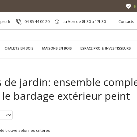
H
pro.fr
04 85 44 00 20
Lu Ven de 8h30 à 17h30
Contacts
CHALETS EN BOIS
MAISONS EN BOIS
ESPACE PRO & INVESTISSEURS
 de jardin: ensemble comple
 le bardage extérieur peint
té trouvé selon les critères