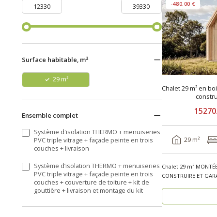
-480.00 €
Surface habitable, m²
29 m²
Chalet 29 m² en bo
constru
15270
Ensemble complet
Système d'isolation THERMO + menuiseries
29 m²
PVC triple vitrage + façade peinte en trois
couches + livraison
Système d’isolation THERMO + menuiseries
Chalet 29 m² MONTÉE
PVC triple vitrage + façade peinte en trois
CONSTRUIRE ET GARA
couches + couverture de toiture + kit de
bois TULLE V..
gouttière + livraison et montage du kit