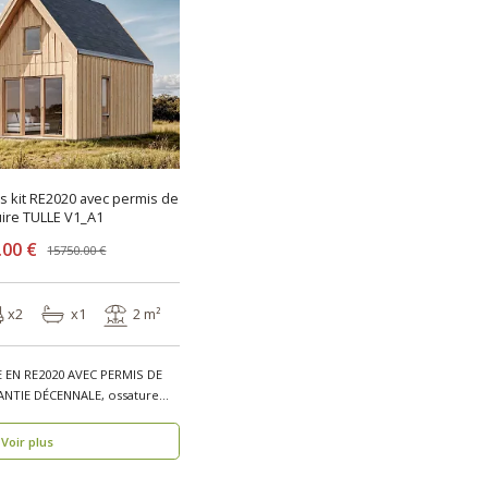
is kit RE2020 avec permis de
ire TULLE V1_A1
.00 €
15750.00 €
x2
x1
2 m²
 EN RE2020 AVEC PERMIS DE
NTIE DÉCENNALE, ossature
Voir plus