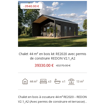
-3940.00 €
Chalet 44 m² en bois kit RE2020 avec permis
de construire REDON V2.1_A2
39330.00 €
43270.00 €
44 m²
x3
x1
13 m²
Chalet en bois à ossature 44 m² RE2020 – REDON
V2.1_A2 (Avec permis de construire et terrasse) ..