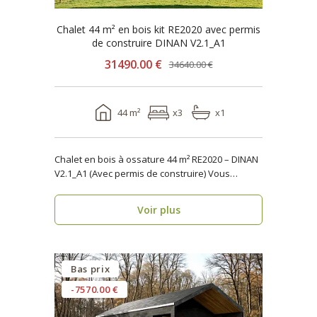
Chalet 44 m² en bois kit RE2020 avec permis
de construire DINAN V2.1_A1
31490.00 €
34640.00 €
44 m²
x3
x1
Chalet en bois à ossature 44 m² RE2020 – DINAN
V2.1_A1 (Avec permis de construire) Vous
recher..
Voir plus
Bas prix
-7570.00 €