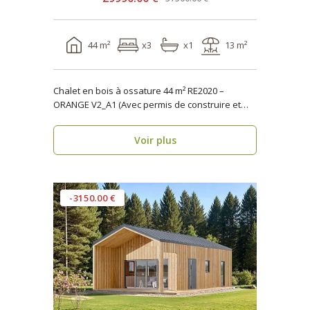
44 m²
x3
x1
13 m²
Chalet en bois à ossature 44 m² RE2020 –
ORANGE V2_A1 (Avec permis de construire et
terrasse) ..
Voir plus
-3150.00 €