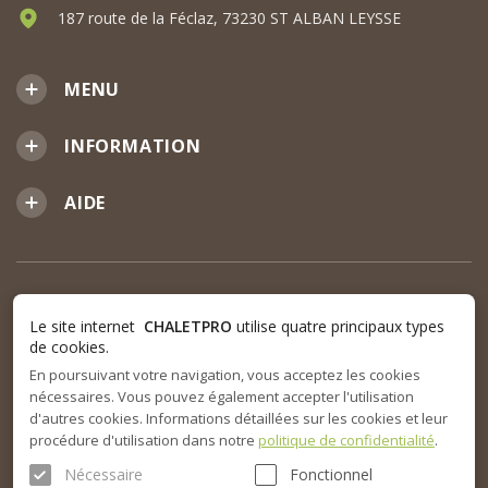
187 route de la Féclaz, 73230 ST ALBAN LEYSSE
MENU
INFORMATION
AIDE
Le site internet
CHALETPRO
utilise quatre principaux types
de cookies.
En poursuivant votre navigation, vous acceptez les cookies
nécessaires. Vous pouvez également accepter l'utilisation
d'autres cookies. Informations détaillées sur les cookies et leur
procédure d'utilisation dans notre
politique de confidentialité
.
Nécessaire
Fonctionnel