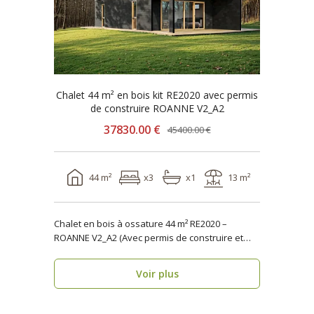
Chalet 44 m² en bois kit RE2020 avec permis
de construire ROANNE V2_A2
37830.00 €
45400.00 €
44 m²
x3
x1
13 m²
Chalet en bois à ossature 44 m² RE2020 –
ROANNE V2_A2 (Avec permis de construire et
terrasse) ..
Voir plus