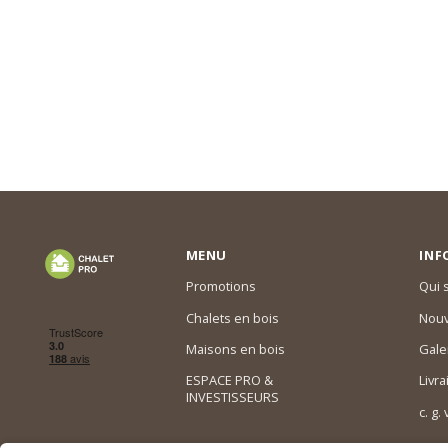
MENU
INF
Promotions
Qui
Chalets en bois
Nouv
Maisons en bois
Gale
ESPACE PRO &
Livra
INVESTISSEURS
c. g.