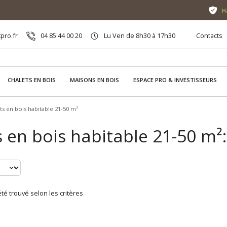
H
pro.fr
04 85 44 00 20
Lu Ven de 8h30 à 17h30
Contacts
CHALETS EN BOIS
MAISONS EN BOIS
ESPACE PRO & INVESTISSEURS
ts en bois habitable 21-50 m²
 en bois habitable 21-50 m²: 
té trouvé selon les critères