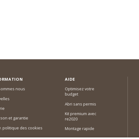
ORMATION
AIDE
 sommes nous
Optimisez votre
budget
elles
Abri sans permis
rie
Kit premium avec
ison et garantie
re2020
 v. politique des cookies
Montage rapide