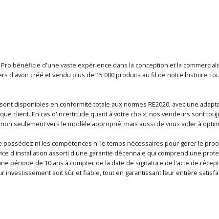
t Pro bénéficie d'une vaste expérience dans la conception et la commercial
ers d'avoir créé et vendu plus de 15 000 produits au fil de notre histoire, 
sont disponibles en conformité totale aux normes RE2020, avec une adapta
ue client. En cas d'incertitude quant à votre choix, nos vendeurs sont touj
 non seulement vers le modèle approprié, mais aussi de vous aider à optim
ne possédez ni les compétences ni le temps nécessaires pour gérer le pr
ce d'installation assorti d'une garantie décennale qui comprend une prot
 une période de 10 ans à compter de la date de signature de l'acte de réceptio
ur investissement soit sûr et fiable, tout en garantissant leur entière satisfa