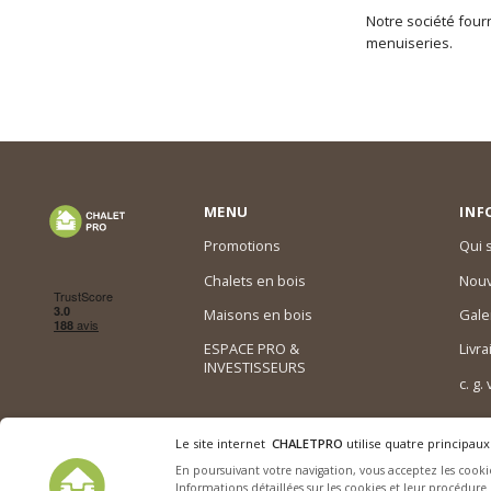
Notre société fourn
menuiseries.
MENU
INF
Promotions
Qui
Chalets en bois
Nouv
Maisons en bois
Gale
ESPACE PRO &
Livra
INVESTISSEURS
c. g.
Le site internet
CHALETPRO
utilise quatre principaux
En poursuivant votre navigation, vous acceptez les cookie
Informations détaillées sur les cookies et leur procédure