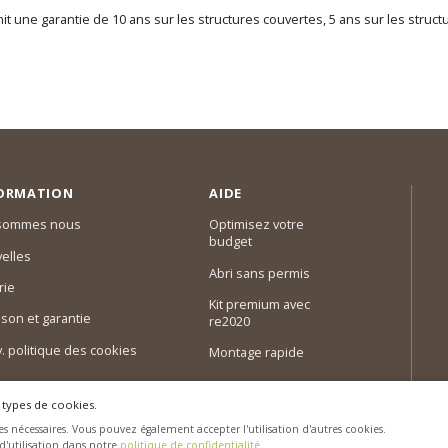
it une garantie de 10 ans sur les structures couvertes, 5 ans sur les struc
ORMATION
AIDE
 sommes nous
Optimisez votre
budget
elles
Abri sans permis
rie
Kit premium avec
ison et garantie
re2020
 v. politique des cookies
Montage rapide
 types de cookies.
s nécessaires. Vous pouvez également accepter l'utilisation d'autres cookies.
 d'utilisation dans notre
politique de confidentialité
.