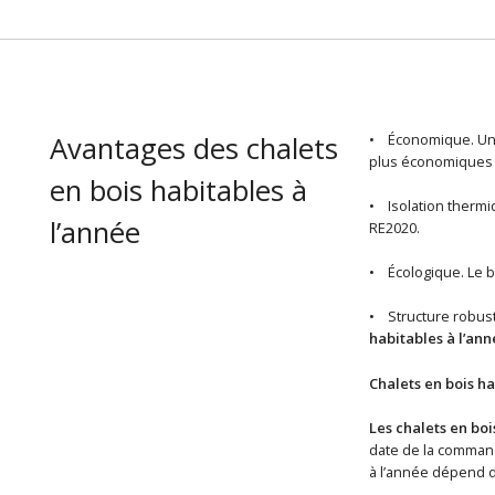
Avantages des chalets
• Économique. U
plus économiques s
en bois habitables à
• Isolation thermi
l’année
RE2020.
• Écologique. Le b
• Structure robuste
habitables à l’ann
Chalets en bois ha
Les chalets en boi
date de la commande
à l’année dépend de