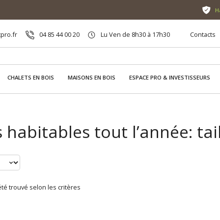
H
pro.fr
04 85 44 00 20
Lu Ven de 8h30 à 17h30
Contacts
CHALETS EN BOIS
MAISONS EN BOIS
ESPACE PRO & INVESTISSEURS
 habitables tout l’année: tai
té trouvé selon les critères