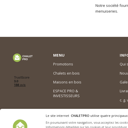
Notre société fourn
menuiseries.
MENU
INF
Promotions
Qui
Chalets en bois
Nouv
Maisons en bois
Gale
ESPACE PRO &
Livra
INVESTISSEURS
c. g.
Le site internet
CHALETPRO
utilise quatre principaux
En poursuivant votre navigation, vous acceptez les cookie
Informations détaillées sur les cookies et leur procédure