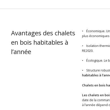
Avantages des chalets
• Économique. U
plus économiques s
en bois habitables à
• Isolation thermi
l’année
RE2020.
• Écologique. Le b
• Structure robuste
habitables à l’ann
Chalets en bois ha
Les chalets en boi
date de la commande
à l’année dépend de