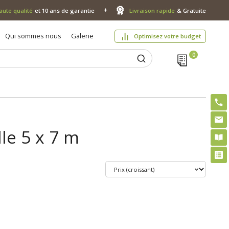
aute qualité
et 10 ans de garantie
Livraison rapide
& Gratuite
Qui sommes nous
Galerie
Optimisez votre budget
lle 5 x 7 m