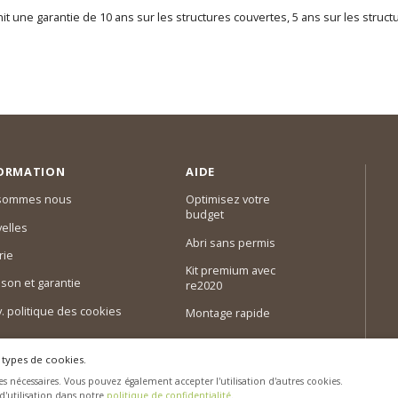
it une garantie de 10 ans sur les structures couvertes, 5 ans sur les struc
ORMATION
AIDE
 sommes nous
Optimisez votre
budget
elles
Abri sans permis
rie
Kit premium avec
ison et garantie
re2020
 v. politique des cookies
Montage rapide
 types de cookies.
s nécessaires. Vous pouvez également accepter l'utilisation d'autres cookies.
 d'utilisation dans notre
politique de confidentialité
.