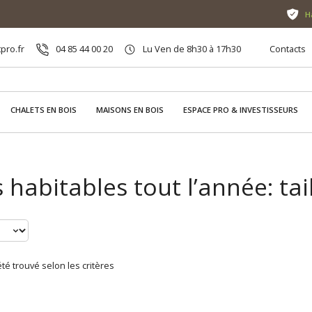
H
pro.fr
04 85 44 00 20
Lu Ven de 8h30 à 17h30
Contacts
CHALETS EN BOIS
MAISONS EN BOIS
ESPACE PRO & INVESTISSEURS
 habitables tout l’année: tai
té trouvé selon les critères