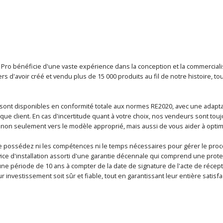
t Pro bénéficie d'une vaste expérience dans la conception et la commercial
ers d'avoir créé et vendu plus de 15 000 produits au fil de notre histoire, 
sont disponibles en conformité totale aux normes RE2020, avec une adapta
ue client. En cas d'incertitude quant à votre choix, nos vendeurs sont touj
 non seulement vers le modèle approprié, mais aussi de vous aider à optim
ne possédez ni les compétences ni le temps nécessaires pour gérer le pr
ce d'installation assorti d'une garantie décennale qui comprend une prot
 une période de 10 ans à compter de la date de signature de l'acte de réceptio
ur investissement soit sûr et fiable, tout en garantissant leur entière satisfa