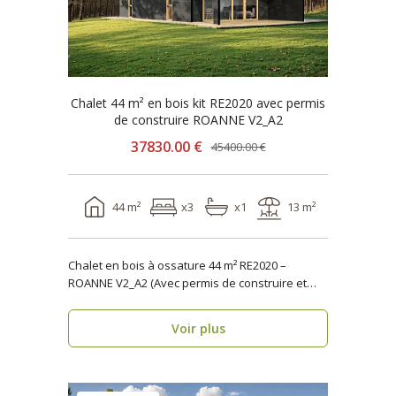
Chalet 44 m² en bois kit RE2020 avec permis
de construire ROANNE V2_A2
37830.00 €
45400.00 €
44 m²
x3
x1
13 m²
Chalet en bois à ossature 44 m² RE2020 –
ROANNE V2_A2 (Avec permis de construire et
terrasse) ..
Voir plus