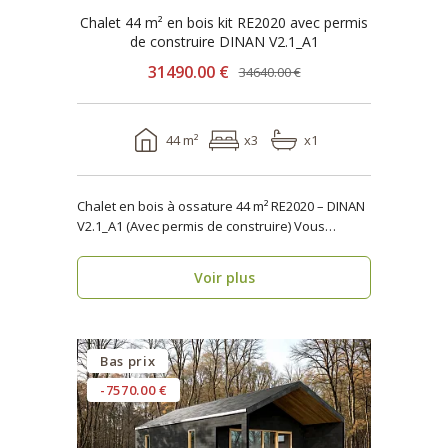
Chalet 44 m² en bois kit RE2020 avec permis
de construire DINAN V2.1_A1
31490.00 €
34640.00 €
44 m²
x3
x1
Chalet en bois à ossature 44 m² RE2020 – DINAN
V2.1_A1 (Avec permis de construire) Vous
recher..
Voir plus
Bas prix
-7570.00 €