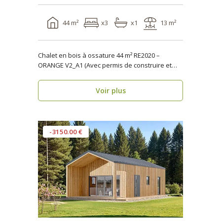
44 m²
x3
x1
13 m²
Chalet en bois à ossature 44 m² RE2020 –
ORANGE V2_A1 (Avec permis de construire et
terrasse) ..
Voir plus
-3150.00 €