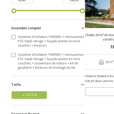
Ensemble complet
Chalet 26 m² en bo
Système d'isolation THERMO + menuiseries
constru
PVC triple vitrage + façade peinte en trois
couches + livraison
1
Système d’isolation THERMO + menuiseries
PVC triple vitrage + façade peinte en trois
26 m²
couches + couverture de toiture + kit de
gouttière + livraison et montage du kit
Chalet à Ossature Bo
V20_A1 (Avec permis de 
Taille
cherchez..
4 x 5 m
Epaisseur du mur