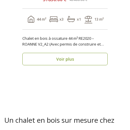
44 m²
x3
x1
13 m²
Chalet en bois à ossature 44 m² RE2020 –
ROANNE V2_A2 (Avec permis de construire et
terrasse) ..
Voir plus
Un chalet en bois sur mesure chez