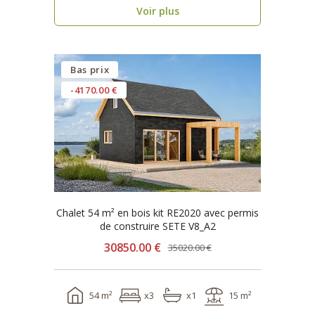
Voir plus
Bas prix
-4170.00 €
Chalet 54 m² en bois kit RE2020 avec permis
de construire SETE V8_A2
30850.00 €
35020.00 €
54 m²
x3
x1
15 m²