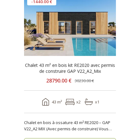
-1440.00 €
Chalet 43 m² en bois kit RE2020 avec permis
de construire GAP V22_A2_Mix
28790.00 €
30230.00 €
43 m²
x2
x1
Chalet en bois à ossature 43 m² RE2020 – GAP
V22_A2 MIX (Avec permis de construire) Vous
reche..