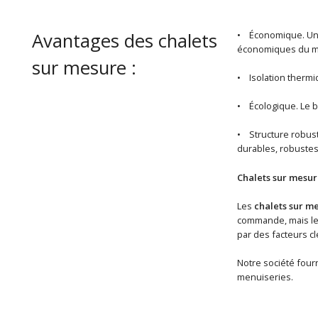
Avantages des chalets
• Économique. U
économiques du ma
sur mesure :
• Isolation thermiq
• Écologique. Le b
• Structure robuste
durables, robustes
Chalets sur mesur
Les
chalets sur m
commande, mais les 
par des facteurs cl
Notre société fourn
menuiseries.