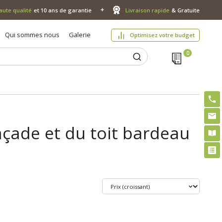
aute qualité
et 10 ans de garantie
Livraison rapide
& Gratuite
Qui sommes nous
Galerie
Optimisez votre budget
façade et du toit bardeau