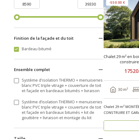
-550.00 €
Finition de la façade et du toit
Bardeau bitumé
Chalet 29 m² en bo
construir
Ensemble complet
17520
Système d'isolation THERMO + menuiseries
blanc PVC triple vitrage + couverture de toit
30 m²
et façade en bardeaux bitumés + livraison
Système d’isolation THERMO + menuiseries
Chalet 29 m² MONTÉE
blanc PVC triple vitrage + couverture de toit
et façade en bardeaux bitumés + kit de
CONSTRUIRE ET GARA
gouttière + livraison et montage du kit
bois PERPIGN..
Taille