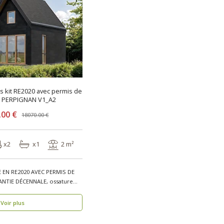
is kit RE2020 avec permis de
e PERPIGNAN V1_A2
.00 €
18070.00 €
x2
x1
2 m²
 EN RE2020 AVEC PERMIS DE
NTIE DÉCENNALE, ossature
Voir plus