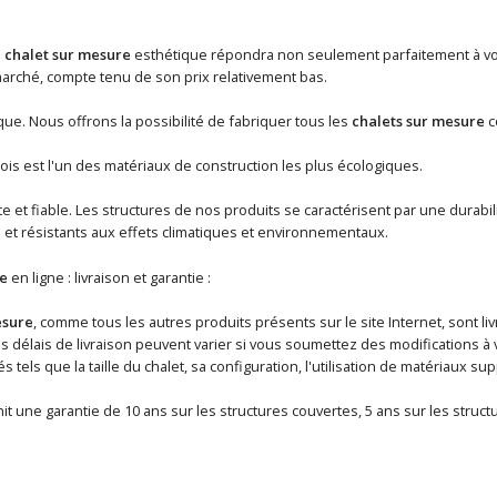
n
chalet sur mesure
esthétique répondra non seulement parfaitement à vos
rché, compte tenu de son prix relativement bas.
ue. Nous offrons la possibilité de fabriquer tous les
chalets sur mesure
c
ois est l'un des matériaux de construction les plus écologiques.
 et fiable. Les structures de nos produits se caractérisent par une durabili
 et résistants aux effets climatiques et environnementaux.
e
en ligne : livraison et garantie :
esure
, comme tous les autres produits présents sur le site Internet, sont l
délais de livraison peuvent varier si vous soumettez des modifications à vo
és tels que la taille du chalet, sa configuration, l'utilisation de matériaux
it une garantie de 10 ans sur les structures couvertes, 5 ans sur les struc