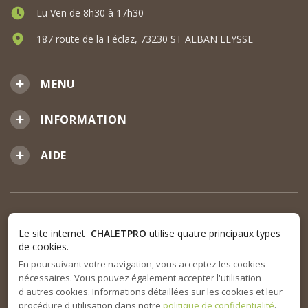
Lu Ven de 8h30 à 17h30
187 route de la Féclaz, 73230 ST ALBAN LEYSSE
MENU
INFORMATION
AIDE
Le site internet
CHALETPRO
utilise quatre principaux types
de cookies.
En poursuivant votre navigation, vous acceptez les cookies
nécessaires. Vous pouvez également accepter l'utilisation
d'autres cookies. Informations détaillées sur les cookies et leur
procédure d'utilisation dans notre
politique de confidentialité
.