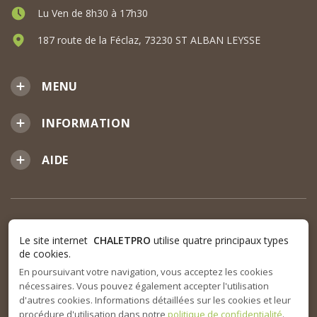
Lu Ven de 8h30 à 17h30
187 route de la Féclaz, 73230 ST ALBAN LEYSSE
MENU
INFORMATION
AIDE
Le site internet
CHALETPRO
utilise quatre principaux types
de cookies.
En poursuivant votre navigation, vous acceptez les cookies
nécessaires. Vous pouvez également accepter l'utilisation
d'autres cookies. Informations détaillées sur les cookies et leur
procédure d'utilisation dans notre
politique de confidentialité
.