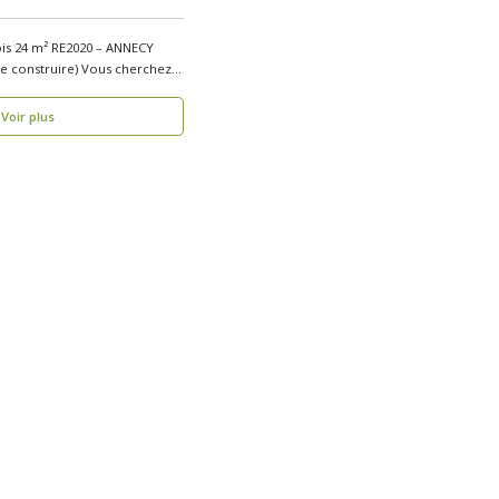
ois 24 m² RE2020 – ANNECY
uire) Vous cherchez
Voir plus