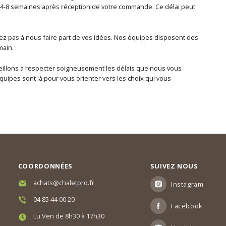
 4-8 semaines après réception de votre commande. Ce délai peut
sitez pas à nous faire part de vos idées. Nos équipes disposent des
main.
s veillons à respecter soigneusement les délais que nous vous
uipes sont là pour vous orienter vers les choix qui vous
COORDONNÉES
SUIVEZ NOUS
achats@chaletpro.fr
Instagram
04 85 44 00 20
Facebook
Lu Ven de 8h30 à 17h30