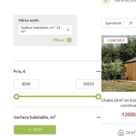
Garantie jus
Filtres actifs
Spectacle
Surface habitable, m²: 24
m²
Effacer
-1260.00 €
Prix, €
Chalet 24 m² en bo
constru
12600
Surface habitable, m²
24 m²
24 m²