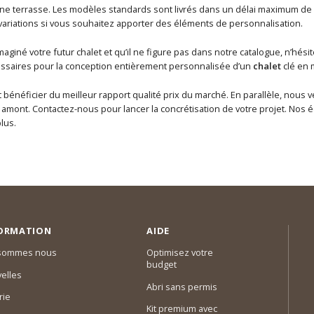
e terrasse. Les modèles standards sont livrés dans un délai maximum de
variations si vous souhaitez apporter des éléments de personnalisation.
maginé votre futur chalet et qu’il ne figure pas dans notre catalogue, n’hé
saires pour la conception entièrement personnalisée d’un
chalet
clé en 
t bénéficier du meilleur rapport qualité prix du marché. En parallèle, nou
ont. Contactez-nous pour lancer la concrétisation de votre projet. Nos éq
lus.
ORMATION
AIDE
 sommes nous
Optimisez votre
budget
elles
Abri sans permis
rie
Kit premium avec