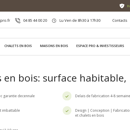
H
pro.fr
04 85 44 00 20
Lu Ven de 8h30 à 17h30
Contacts
CHALETS EN BOIS
MAISONS EN BOIS
ESPACE PRO & INVESTISSEURS
 en bois: surface habitable
c garantie decennale
Delais de fabrication 4-8 semain
nt imbattable
Design | Conception | Fabricatio
et chalets en bois