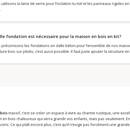
utilisons la laine de verre pour l’isolation tu toit et les panneaux rigides 
.
le fondation est nécessaire pour la maison en bois en kit?
 préconisons les fondations en dalle béton pour l’ensemble de nos maisons
ure bois sur pilotis, c’est aussi possible. Il faut juste ajouter la structure en
 bois
massif, c’est se créer un espace à vivre au charme rustique, une excel
t en bois chaleureux qui verra grandir vos enfants, mais pas seulement. En e
ins. Ce qui plaît encore plus, c’est qu’il n’exige pas forcément une grande