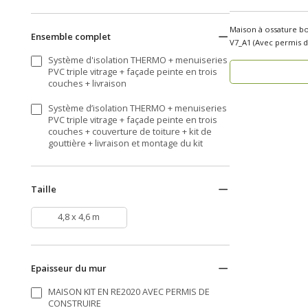
Maison à ossature b
Ensemble complet
V7_A1 (Avec permis de constr
u..
Système d'isolation THERMO + menuiseries
PVC triple vitrage + façade peinte en trois
couches + livraison
Système d’isolation THERMO + menuiseries
PVC triple vitrage + façade peinte en trois
couches + couverture de toiture + kit de
gouttière + livraison et montage du kit
Taille
4,8 x 4,6 m
Epaisseur du mur
MAISON KIT EN RE2020 AVEC PERMIS DE
CONSTRUIRE