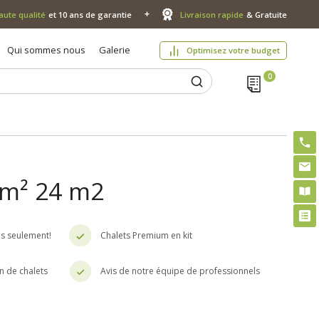
aute qualité
et 10 ans de garantie
Livraison rapide
& Gratuite
Qui sommes nous
Galerie
Optimisez votre budget
, m² 24 m2
es seulement!
Chalets Premium en kit
n de chalets
Avis de notre équipe de professionnels