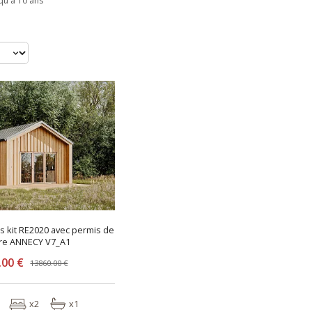
qu'à 10 ans
is kit RE2020 avec permis de
ire ANNECY V7_A1
.00 €
13860.00 €
x2
x1