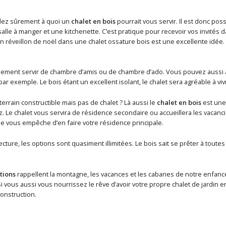
ez sûrement à quoi un
chalet en bois
pourrait vous servir. Il est donc poss
lle à manger et une kitchenette. C’est pratique pour recevoir vos invités 
un réveillon de noël dans une chalet ossature bois est une excellente idée
lement servir de chambre d’amis ou de chambre d’ado. Vous pouvez aussi 
 par exemple. Le bois étant un excellent isolant, le chalet sera agréable à vi
errain constructible mais pas de chalet ? Là aussi le
chalet en bois
est une 
z. Le chalet vous servira de résidence secondaire ou accueillera les vacan
e vous empêche d’en faire votre résidence principale.
ecture, les options sont quasiment illimitées. Le bois sait se prêter à toute
tions
rappellent la montagne, les vacances et les cabanes de notre enfance.
 vous aussi vous nourrissez le rêve d’avoir votre propre chalet de jardin 
onstruction.