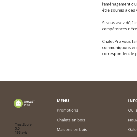
l’aménagement d’un
être soumis à des 
Si vous avez déjà i
compétences néces
Chalet Pro vous fai
communiquons en am
correspondent le p
MENU
INF
Promotions
Qui
Chalets en bois
Nouv
Maisons en bois
Gale