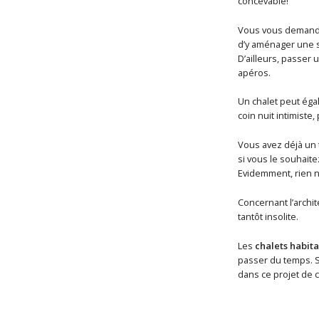
concevable!
Vous vous demand
d’y aménager une sa
D’ailleurs, passer 
apéros.
Un chalet peut éga
coin nuit intimiste,
Vous avez déjà un t
si vous le souhaite
Evidemment, rien n
Concernant l’archit
tantôt insolite.
Les
chalets habita
passer du temps. Si
dans ce projet de c