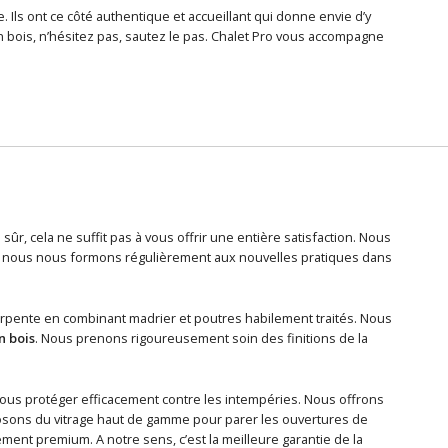
 Ils ont ce côté authentique et accueillant qui donne envie d’y
en bois, n’hésitez pas, sautez le pas. Chalet Pro vous accompagne
sûr, cela ne suffit pas à vous offrir une entière satisfaction. Nous
 et nous nous formons régulièrement aux nouvelles pratiques dans
arpente en combinant madrier et poutres habilement traités. Nous
n bois
. Nous prenons rigoureusement soin des finitions de la
ous protéger efficacement contre les intempéries. Nous offrons
osons du vitrage haut de gamme pour parer les ouvertures de
ment premium. A notre sens, c’est la meilleure garantie de la