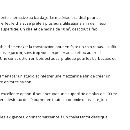
lente alternative au bardage. Le matériau est idéal pour se
ffet, le chalet se prête à plusieurs utilisations afin de mieux
 superficie. Un
chalet
de moins de 10 m², c’est tout à fait
ible d’aménager la construction pour en faire un coin repas. Il suffit
dans le
jardin
, sans trop vous exposer au soleil ou au froid.
. Une construction en bois est aussi pratique pour les barbecues et
aménager un studio et intégrer une mezzanine afin de créer un
vre en toute saison.
excellente option. Il peut occuper une superficie de plus de 100 m²
ciers désireux de séjourner en toute autonomie dans la région.
s les exigences, donnant naissance à un chalet tantôt classique,