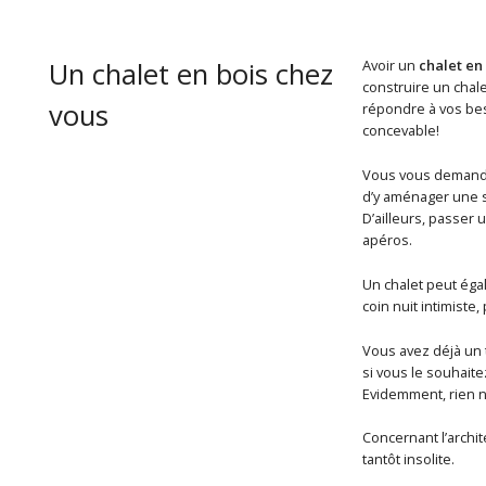
Un chalet en bois chez
Avoir un
chalet en
construire un chale
vous
répondre à vos beso
concevable!
Vous vous demand
d’y aménager une sa
D’ailleurs, passer 
apéros.
Un chalet peut éga
coin nuit intimiste,
Vous avez déjà un t
si vous le souhaite
Evidemment, rien n
Concernant l’archit
tantôt insolite.