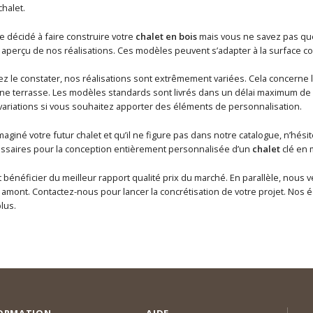
chalet.
e décidé à faire construire votre
chalet en bois
mais vous ne savez pas quel
aperçu de nos réalisations. Ces modèles peuvent s’adapter à la surface co
le constater, nos réalisations sont extrêmement variées. Cela concerne la
e terrasse. Les modèles standards sont livrés dans un délai maximum de
variations si vous souhaitez apporter des éléments de personnalisation.
maginé votre futur chalet et qu’il ne figure pas dans notre catalogue, n’hé
saires pour la conception entièrement personnalisée d’un
chalet
clé en 
t bénéficier du meilleur rapport qualité prix du marché. En parallèle, nou
ont. Contactez-nous pour lancer la concrétisation de votre projet. Nos éq
lus.