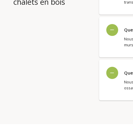
chalets en bois
trans
Quel
Nous 
murs
Quel
Nous
ossat