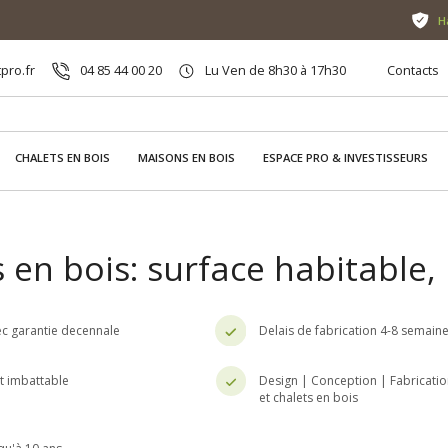
H
pro.fr
04 85 44 00 20
Lu Ven de 8h30 à 17h30
Contacts
CHALETS EN BOIS
MAISONS EN BOIS
ESPACE PRO & INVESTISSEURS
 en bois: surface habitable
c garantie decennale
Delais de fabrication 4-8 semain
nt imbattable
Design | Conception | Fabricatio
et chalets en bois