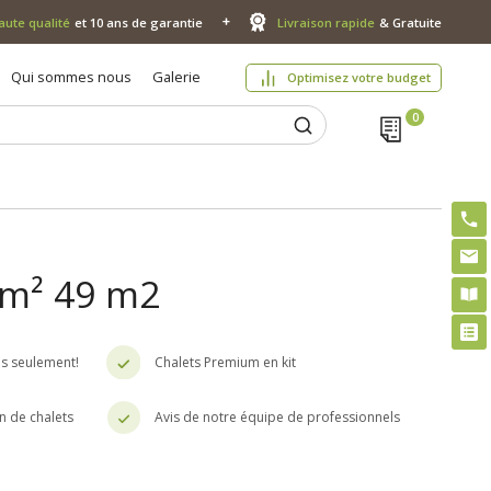
aute qualité
et 10 ans de garantie
Livraison rapide
& Gratuite
Qui sommes nous
Galerie
Optimisez votre budget
, m² 49 m2
es seulement!
Chalets Premium en kit
n de chalets
Avis de notre équipe de professionnels