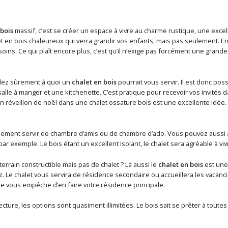
 bois
massif, c’est se créer un espace à vivre au charme rustique, une excel
t en bois chaleureux qui verra grandir vos enfants, mais pas seulement. En e
ins. Ce qui plaît encore plus, c’est qu’il n’exige pas forcément une grande
ez sûrement à quoi un
chalet en bois
pourrait vous servir. Il est donc poss
lle à manger et une kitchenette. C’est pratique pour recevoir vos invités 
un réveillon de noël dans une chalet ossature bois est une excellente idée
lement servir de chambre d’amis ou de chambre d’ado. Vous pouvez aussi 
 par exemple. Le bois étant un excellent isolant, le chalet sera agréable à vi
errain constructible mais pas de chalet ? Là aussi le
chalet en bois
est une 
z. Le chalet vous servira de résidence secondaire ou accueillera les vacan
e vous empêche d’en faire votre résidence principale.
ecture, les options sont quasiment illimitées. Le bois sait se prêter à toute