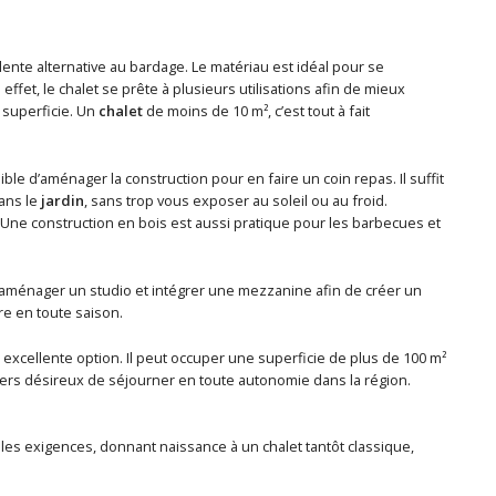
lente alternative au bardage. Le matériau est idéal pour se
ffet, le chalet se prête à plusieurs utilisations afin de mieux
 superficie. Un
chalet
de moins de 10 m², c’est tout à fait
ible d’aménager la construction pour en faire un coin repas. Il suffit
dans le
jardin
, sans trop vous exposer au soleil ou au froid.
. Une construction en bois est aussi pratique pour les barbecues et
aménager un studio et intégrer une mezzanine afin de créer un
vre en toute saison.
excellente option. Il peut occuper une superficie de plus de 100 m²
ciers désireux de séjourner en toute autonomie dans la région.
s les exigences, donnant naissance à un chalet tantôt classique,