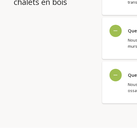
chalets en bois
trans
Quel
Nous 
murs
Quel
Nous
ossat