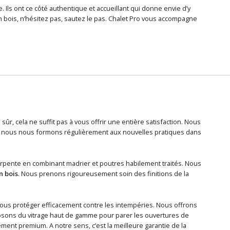
 Ils ont ce côté authentique et accueillant qui donne envie d’y
en bois, n’hésitez pas, sautez le pas. Chalet Pro vous accompagne
sûr, cela ne suffit pas à vous offrir une entière satisfaction. Nous
 et nous nous formons régulièrement aux nouvelles pratiques dans
arpente en combinant madrier et poutres habilement traités. Nous
n bois
. Nous prenons rigoureusement soin des finitions de la
ous protéger efficacement contre les intempéries. Nous offrons
osons du vitrage haut de gamme pour parer les ouvertures de
ment premium. A notre sens, c’est la meilleure garantie de la