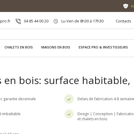
H
pro.fr
04 85 44 00 20
Lu Ven de 8h30 à 17h30
Contacts
CHALETS EN BOIS
MAISONS EN BOIS
ESPACE PRO & INVESTISSEURS
 en bois: surface habitable
c garantie decennale
Delais de fabrication 4-8 semain
nt imbattable
Design | Conception | Fabricatio
et chalets en bois