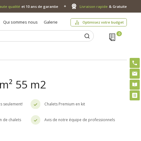
aute qualité
et 10 ans de garantie
Livraison rapide
& Gratuite
Qui sommes nous
Galerie
Optimisez votre budget
, m² 55 m2
es seulement!
Chalets Premium en kit
n de chalets
Avis de notre équipe de professionnels