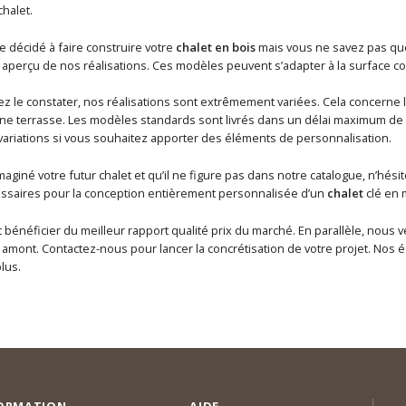
chalet.
e décidé à faire construire votre
chalet en bois
mais vous ne savez pas quel
aperçu de nos réalisations. Ces modèles peuvent s’adapter à la surface co
le constater, nos réalisations sont extrêmement variées. Cela concerne la
e terrasse. Les modèles standards sont livrés dans un délai maximum de
variations si vous souhaitez apporter des éléments de personnalisation.
maginé votre futur chalet et qu’il ne figure pas dans notre catalogue, n’hé
saires pour la conception entièrement personnalisée d’un
chalet
clé en 
t bénéficier du meilleur rapport qualité prix du marché. En parallèle, nou
ont. Contactez-nous pour lancer la concrétisation de votre projet. Nos éq
lus.