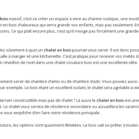
 bois
massif, c’est se créer un espace à vivre au charme rustique, une excel
t en bois chaleureux qui verra grandir vos enfants, mais pas seulement. En e
ins. Ce qui plaît encore plus, c’est qu’il n’exige pas forcément une grande
ez sûrement à quoi un
chalet en bois
pourrait vous servir. Il est donc poss
lle à manger et une kitchenette. C’est pratique pour recevoir vos invités 
un réveillon de noël dans une chalet ossature bois est une excellente idée
lement servir de chambre d’amis ou de chambre d’ado. Vous pouvez aussi 
 par exemple. Le bois étant un excellent isolant, le chalet sera agréable à vi
errain constructible mais pas de chalet ? Là aussi le
chalet en bois
est une 
z. Le chalet vous servira de résidence secondaire ou accueillera les vacan
e vous empêche d’en faire votre résidence principale.
ecture, les options sont quasiment illimitées. Le bois sait se prêter à toute