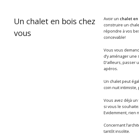
Un chalet en bois chez
Avoir un
chalet en
construire un chale
vous
répondre à vos beso
concevable!
Vous vous demand
d’y aménager une sa
D’ailleurs, passer 
apéros.
Un chalet peut éga
coin nuit intimiste,
Vous avez déjà un t
si vous le souhaite
Evidemment, rien n
Concernant l’archit
tantôt insolite.