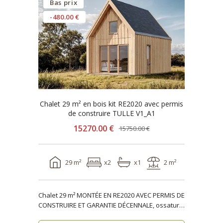
Bas prix
-480.00 €
Chalet 29 m² en bois kit RE2020 avec permis
de construire TULLE V1_A1
15270.00 €
15750.00 €
29 m²
x2
x1
2 m²
Chalet 29 m² MONTÉE EN RE2020 AVEC PERMIS DE
CONSTRUIRE ET GARANTIE DÉCENNALE, ossature
bois TULLE V..