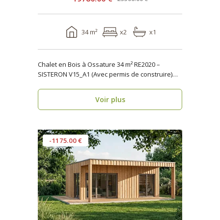
34 m²
x2
x1
Chalet en Bois à Ossature 34 m² RE2020 –
SISTERON V15_A1 (Avec permis de construire)
Vous rech..
Voir plus
-1175.00 €