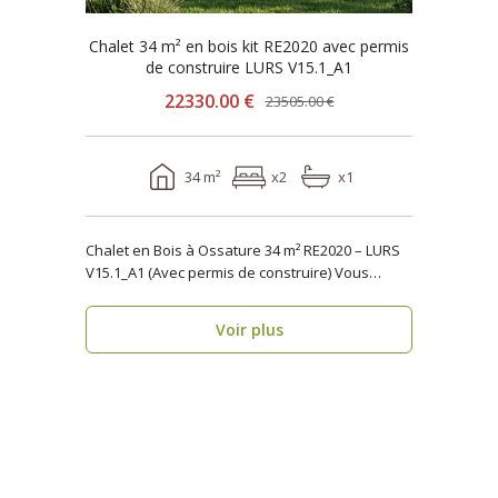
Chalet 34 m² en bois kit RE2020 avec permis
de construire LURS V15.1_A1
22330.00 €
23505.00 €
34 m²
x2
x1
Chalet en Bois à Ossature 34 m² RE2020 – LURS
V15.1_A1 (Avec permis de construire) Vous
recher..
Voir plus