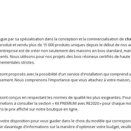
ngue par sa spécialisation dans la conception et la commercialisation de
cha
roduit et vendu plus de 15 000 produits uniques depuis le début de nos act
e entreprise est de créer non seulement des maisons en bois standard, mais
ients. Nous utilisons pour nos projets des bois résineux certifiés de haute
ementales strictes.
ont proposés avec la possibilité d'un service d'installation qui comprend 
ssement. Nous comprenons l'importance que vous attachez à votre maison, 
sont conçus en respectant les normes de qualité les plus exigeantes. Pour
nvitons à consulter la section « Kit PREMIUM avec RE2020 » pour chaque m
ns le prix affiché sur notre boutique en ligne.
 votre disposition pour vous guider dans le choix du modèle qui correspond
r davantage d'informations sur la manière d'optimiser votre budget, veuille