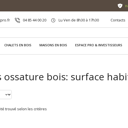
H
pro.fr
04 85 44 00 20
Lu Ven de 8h30 à 17h30
Contacts
CHALETS EN BOIS
MAISONS EN BOIS
ESPACE PRO & INVESTISSEURS
 ossature bois: surface hab
té trouvé selon les critères