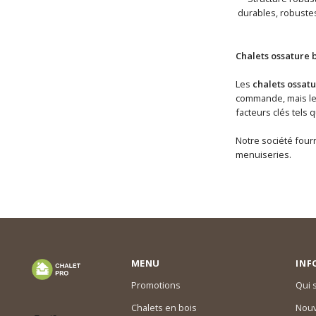
durables, robustes
Chalets ossature 
Les
chalets ossatu
commande, mais les 
facteurs clés tels 
Notre société fourn
menuiseries.
MENU
INF
Promotions
Qui
Chalets en bois
Nouv