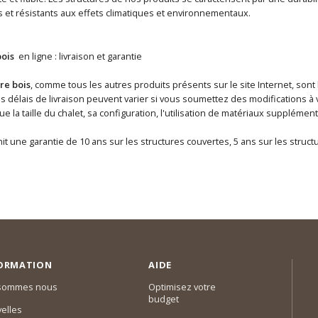
 et résistants aux effets climatiques et environnementaux.
bois
en ligne : livraison et garantie
re bois
, comme tous les autres produits présents sur le site Internet, sont
délais de livraison peuvent varier si vous soumettez des modifications à v
que la taille du chalet, sa configuration, l'utilisation de matériaux suppléme
it une garantie de 10 ans sur les structures couvertes, 5 ans sur les struc
ORMATION
AIDE
 sommes nous
Optimisez votre
budget
elles