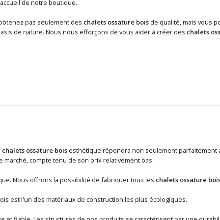
’accueil de notre boutique.
'obtenez pas seulement des
chalets ossature bois
de qualité, mais vous p
sis de nature. Nous nous efforçons de vous aider à créer des
chalets os
n
chalets ossature bois
esthétique répondra non seulement parfaitement à 
 marché, compte tenu de son prix relativement bas.
ue. Nous offrons la possibilité de fabriquer tous les
chalets ossature boi
ois est l'un des matériaux de construction les plus écologiques.
 et fiable. Les structures de nos produits se caractérisent par une durabili