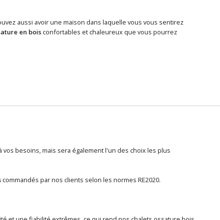
ouvez aussi avoir une maison dans laquelle vous vous sentirez
sature en bois
confortables et chaleureux que vous pourrez
vos besoins, mais sera également l'un des choix les plus
s
commandés par nos clients selon les normes RE2020.
té et une fiabilité extrêmes, ce qui rend nos chalets ossature bois