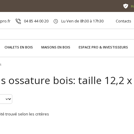
H
pro.fr
04 85 44 00 20
Lu Ven de 8h30 à 17h30
Contacts
CHALETS EN BOIS
MAISONS EN BOIS
ESPACE PRO & INVESTISSEURS
s
 ossature bois: taille 12,2 x
té trouvé selon les critères