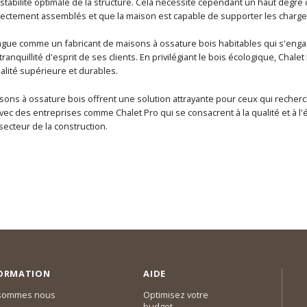
 stabilité optimale de la structure. Cela nécessite cependant un haut degré
ectement assemblés et que la maison est capable de supporter les charge
ingue comme un fabricant de maisons à ossature bois habitables qui s'engag
a tranquillité d'esprit de ses clients. En privilégiant le bois écologique, Cha
alité supérieure et durables.
sons à ossature bois offrent une solution attrayante pour ceux qui recherc
vec des entreprises comme Chalet Pro qui se consacrent à la qualité et à l'
secteur de la construction.
ORMATION
AIDE
 sommes nous
Optimisez votre
budget