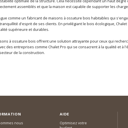
 stabilité optimale de la structure. Cela nécessite cependant un haut degré
ectement assemblés et que la maison est capable de supporter les charge
ingue comme un fabricant de maisons à ossature bois habitables qui s'engag
a tranquillité d'esprit de ses clients. En privilégiant le bois écologique, Cha
alité supérieure et durables.
sons à ossature bois offrent une solution attrayante pour ceux qui recherc
vec des entreprises comme Chalet Pro qui se consacrent à la qualité et à l'
secteur de la construction.
ORMATION
AIDE
 sommes nous
Optimisez votre
budget