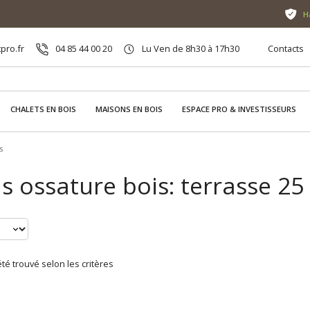
H
pro.fr
04 85 44 00 20
Lu Ven de 8h30 à 17h30
Contacts
CHALETS EN BOIS
MAISONS EN BOIS
ESPACE PRO & INVESTISSEURS
s
s ossature bois: terrasse 25
té trouvé selon les critères