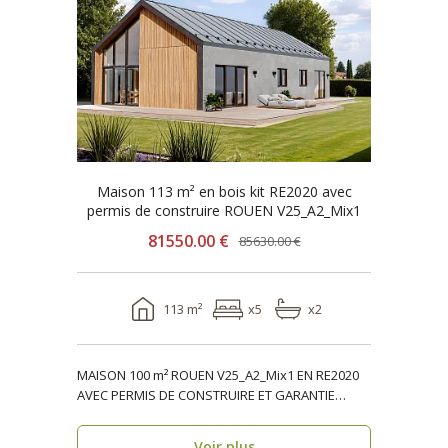
Maison 113 m² en bois kit RE2020 avec
permis de construire ROUEN V25_A2_Mix1
81550.00 €
85630.00 €
113 m²
x5
x2
MAISON 100 m² ROUEN V25_A2_Mix1 EN RE2020
AVEC PERMIS DE CONSTRUIRE ET GARANTIE
DÉCENNALE, ossature ..
Voir plus