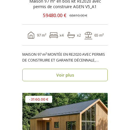
Maison 97 m² en bois kit RE2020 avec
permis de construire AGEN V5_A1
59480.00 €
68410.00 €
97 m²
x4
x2
65 m²
MAISON 97 m² MONTÉE EN RE2020 AVEC PERMIS
DE CONSTRUIRE ET GARANTIE DÉCENNALE,
ossature bois, réside..
Voir plus
-3160.00 €