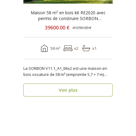
Maison 58 m² en bois kit RE2020 avec
permis de construire SORBON
V11.1_A1_Mix2
39600.00 €
41290.00 €
58 m²
x2
x1
La SORBON V11.1_A1_Mix2 est une maison en
bois ossature de 58 m² (empreinte 5,7 × 7 m)
pensée pour u..
Voir plus