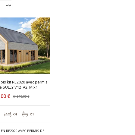
ois kit RE2020 avec permis
re SULLY V12_A2_Mix1
.00 €
64540.00 €
x4
x1
 EN RE2020 AVEC PERMIS DE