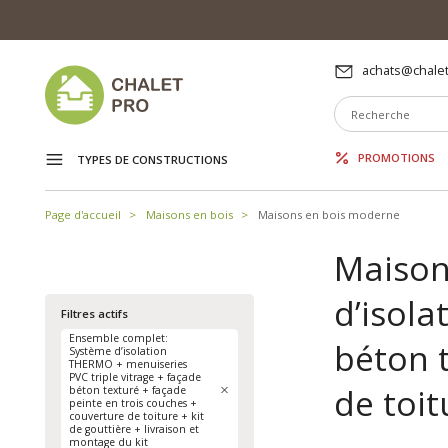
achats@chalet
PROMOTIONS
TYPES DE CONSTRUCTIONS
Page d'accueil
Maisons en bois
Maisons en bois moderne
Maison
d’isola
Filtres actifs
Ensemble complet:
béton t
Système d’isolation
THERMO + menuiseries
PVC triple vitrage + façade
de toit
béton texturé + façade
peinte en trois couches +
couverture de toiture + kit
de gouttière + livraison et
montage du kit