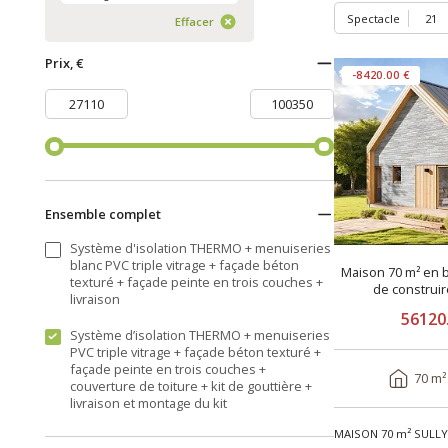
Spectacle
Effacer
Prix, €
-8420.00 €
Ensemble complet
Système d'isolation THERMO + menuiseries
blanc PVC triple vitrage + façade béton
Maison 70 m² en b
texturé + façade peinte en trois couches +
de construi
livraison
56120
Système d’isolation THERMO + menuiseries
PVC triple vitrage + façade béton texturé +
façade peinte en trois couches +
70 m²
couverture de toiture + kit de gouttière +
livraison et montage du kit
MAISON 70 m² SULLY