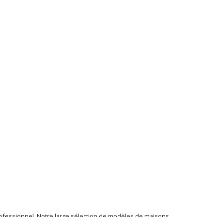
rofessionnel. Notre large sélection de modèles de maisons