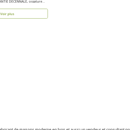
NTIE DÉCENNALE, ossature
Voir plus
fabricant de maisons moderne en bois et aussi un vendeur et consultant p