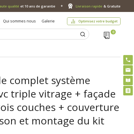
aute qualité
et 10 ans de garantie
Livraison rapide
& Gratuite
Qui sommes nous
Galerie
Optimisez votre budget
le complet système
c triple vitrage + façade
rois couches + couverture
aison et montage du kit