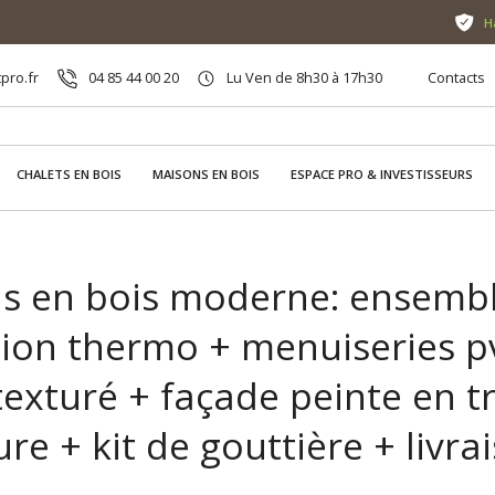
H
pro.fr
04 85 44 00 20
Lu Ven de 8h30 à 17h30
Contacts
CHALETS EN BOIS
MAISONS EN BOIS
ESPACE PRO & INVESTISSEURS
s en bois moderne: ensemb
tion thermo + menuiseries pv
exturé + façade peinte en t
ure + kit de gouttière + livr