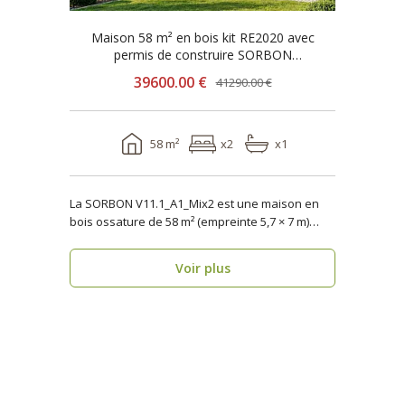
Maison 58 m² en bois kit RE2020 avec
permis de construire SORBON
V11.1_A1_Mix2
39600.00 €
41290.00 €
58 m²
x2
x1
La SORBON V11.1_A1_Mix2 est une maison en
bois ossature de 58 m² (empreinte 5,7 × 7 m)
pensée pour u..
Voir plus