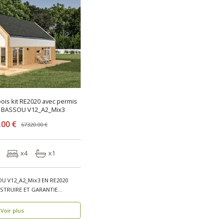
ois kit RE2020 avec permis
e BASSOU V12_A2_Mix3
.00 €
67320.00 €
x4
x1
U V12_A2_Mix3 EN RE2020
STRUIRE ET GARANTIE
..
Voir plus