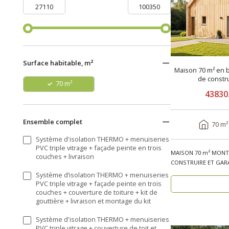
Surface habitable, m²
Maison 70 m² en b
de constr
70 m²
43830
Ensemble complet
70 m²
Système d'isolation THERMO + menuiseries
PVC triple vitrage + façade peinte en trois
MAISON 70 m² MONTÉ
couches + livraison
CONSTRUIRE ET GARA
bois, réside..
Système d’isolation THERMO + menuiseries
PVC triple vitrage + façade peinte en trois
couches + couverture de toiture + kit de
gouttière + livraison et montage du kit
Système d'isolation THERMO + menuiseries
PVC triple vitrage + couverture de toit et