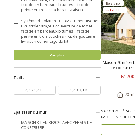
Bas prix
façade en bardeaux bitumés + façade
peinte en trois couches + livraison
-6120.00 €
Système d’isolation THERMO + menuiseries
PVC triple vitrage + couverture de toit et
façade en bardeaux bitumés + façade
peinte en trois couches + kit de gouttière +
livraison et montage du kit
Voir plus
Maison 70 m² en b
de construir
61200
Taille
8,3 x 9,8 m
9,8 x 7,1 m
70 m²
MAISON 70 m² BASSO
Epaisseur du mur
AVEC PERMIS DE CON
MAISON KIT EN RE2020 AVEC PERMIS DE
DÉCENNALE, ossature 
CONSTRUIRE