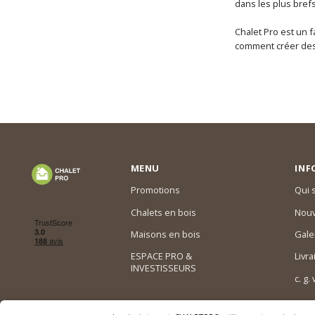
dans les plus brefs
Chalet Pro est un f
comment créer des 
MENU
INF
Promotions
Qui
Chalets en bois
Nouv
Maisons en bois
Gale
ESPACE PRO &
Livra
INVESTISSEURS
c. g.