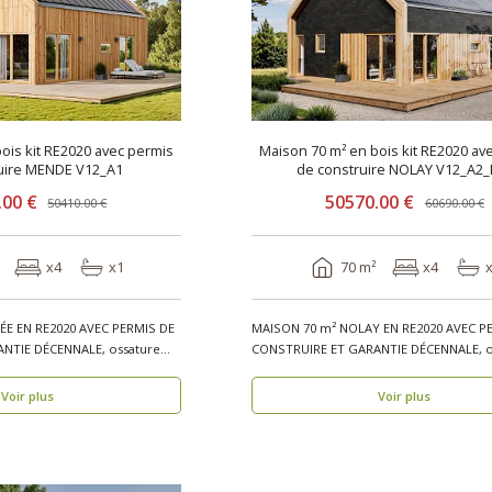
ois kit RE2020 avec permis
Maison 70 m² en bois kit RE2020 av
uire MENDE V12_A1
de construire NOLAY V12_A2_
.00 €
50570.00 €
50410.00 €
60690.00 €
x4
x1
70 m²
x4
E EN RE2020 AVEC PERMIS DE
MAISON 70 m² NOLAY EN RE2020 AVEC P
NTIE DÉCENNALE, ossature
CONSTRUIRE ET GARANTIE DÉCENNALE, o
bois, résiden..
Voir plus
Voir plus