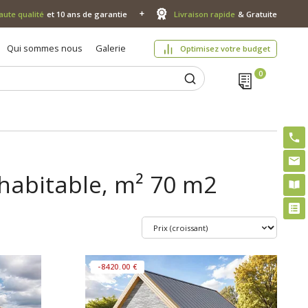
aute qualité
et 10 ans de garantie
Livraison rapide
& Gratuite
Qui sommes nous
Galerie
Optimisez votre budget
habitable, m² 70 m2
-8420.00 €