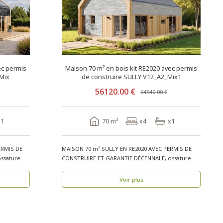
ec permis
Maison 70 m² en bois kit RE2020 avec permis
Mix
de construire SULLY V12_A2_Mix1
56120.00 €
64540.00 €
x1
70 m²
x4
x1
ERMIS DE
MAISON 70 m² SULLY EN RE2020 AVEC PERMIS DE
ssature
CONSTRUIRE ET GARANTIE DÉCENNALE, ossature
bois, résiden..
Voir plus