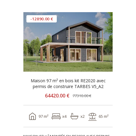
-12890.00 €
Maison 97 m² en bois kit RE2020 avec
permis de construire TARBES V5_A2
64420.00 €
77310.00 €
97 m²
x4
x2
65 m²