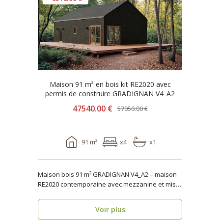
Maison 91 m² en bois kit RE2020 avec
permis de construire GRADIGNAN V4_A2
47540.00 €
57050.00 €
91 m²
x4
x1
Maison bois 91 m² GRADIGNAN V4_A2 – maison
RE2020 contemporaine avec mezzanine et mise
en œuvre rapi..
Voir plus