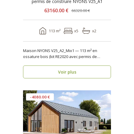
permis de construire NYONS V25_A1
63160.00 €
66320.00 €
113 m²
x5
x2
Maison NYONS V25_A2_Mix1 — 113 m² en
ossature bois (kit RE2020 avec permis de
construire) Maison ..
Voir plus
-4080.00 €