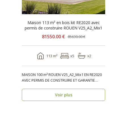
Maison 113 m² en bois kit RE2020 avec
permis de construire ROUEN V25_A2_Mix1
81550.00 €
85630.00 €
113 m²
x5
x2
MAISON 100 m² ROUEN V25_A2_Mix1 EN RE2020
AVEC PERMIS DE CONSTRUIRE ET GARANTIE
DÉCENNALE, ossature ..
Voir plus