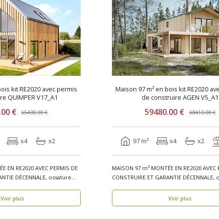
ois kit RE2020 avec permis
Maison 97 m² en bois kit RE2020 av
ire QUIMPER V17_A1
de construire AGEN V5_A1
.00 €
59480.00 €
65430.00 €
68410.00 €
x4
x2
97 m²
x4
x2
E EN RE2020 AVEC PERMIS DE
MAISON 97 m² MONTÉE EN RE2020 AVEC 
NTIE DÉCENNALE, ossature
CONSTRUIRE ET GARANTIE DÉCENNALE, o
bois, réside..
Voir plus
Voir plus