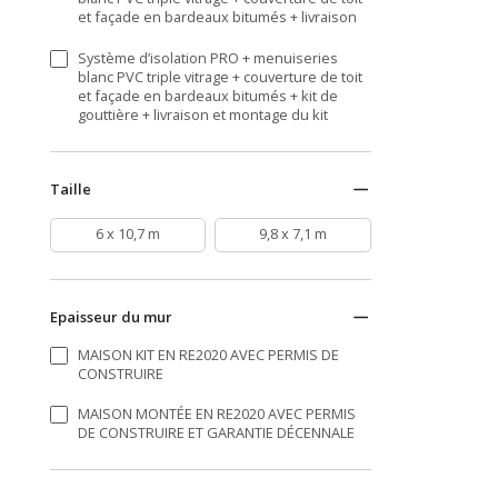
et façade en bardeaux bitumés + livraison
Système d’isolation PRO + menuiseries
blanc PVC triple vitrage + couverture de toit
et façade en bardeaux bitumés + kit de
gouttière + livraison et montage du kit
Taille
6 x 10,7 m
9,8 x 7,1 m
Epaisseur du mur
MAISON KIT EN RE2020 AVEC PERMIS DE
CONSTRUIRE
MAISON MONTÉE EN RE2020 AVEC PERMIS
DE CONSTRUIRE ET GARANTIE DÉCENNALE