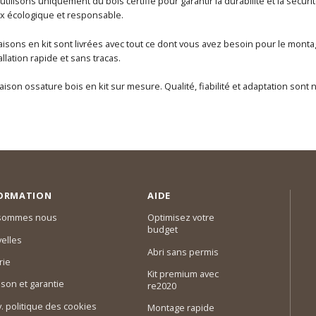
s utilisons uniquement du bois certifié pour garantir la durabilité et la sécu
x écologique et responsable.
maisons en kit sont livrées avec tout ce dont vous avez besoin pour le mo
llation rapide et sans tracas.
son ossature bois en kit sur mesure. Qualité, fiabilité et adaptation sont
ORMATION
AIDE
 sommes nous
Optimisez votre
budget
elles
Abri sans permis
rie
Kit premium avec
ison et garantie
re2020
 v. politique des cookies
Montage rapide