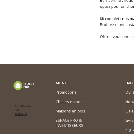
Bois certifié : nou
optez pour un choi
Kit complet : nos 
Profitez d'une insta
Offrez-vous une mai
MENU
INF
Promotions
Qui
Chalets en bois
Nouv
Maisons en bois
Gale
ESPACE PRO &
Livra
INVESTISSEURS
c. g.