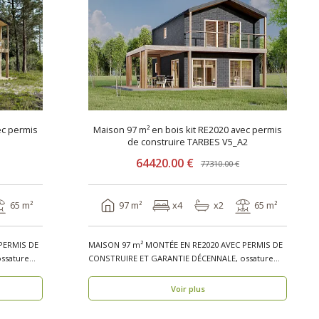
ec permis
Maison 97 m² en bois kit RE2020 avec permis
de construire TARBES V5_A2
64420.00 €
77310.00 €
65 m²
97 m²
x4
x2
65 m²
PERMIS DE
MAISON 97 m² MONTÉE EN RE2020 AVEC PERMIS DE
ssature
CONSTRUIRE ET GARANTIE DÉCENNALE, ossature
bois, réside..
Voir plus