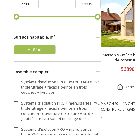
Surface habitable, m²
97 m²
Maison 97 m² en b
de constru
56890
Ensemble complet
Système d'isolation PRO + menuiseries PVC
97 m²
triple vitrage + façade peinte en trois
couches + livraison
Système d’isolation PRO + menuiseries PVC
MAISON 97 m² MONTÉ
triple vitrage + façade peinte en trois
CONSTRUIRE ET GARA
couches + couverture de toiture + kit de
bois, réside..
gouttière + livraison et montage du kit
Système d'isolation PRO + menuiseries
blanc PVC triple vitrage + couverture de toit