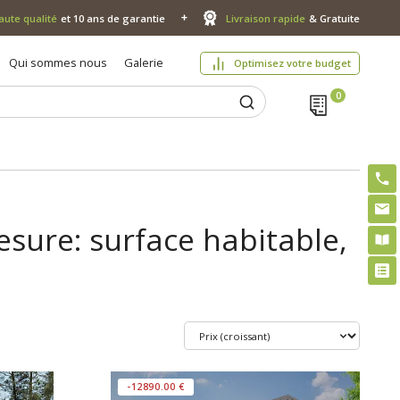
aute qualité
et 10 ans de garantie
Livraison rapide
& Gratuite
Qui sommes nous
Galerie
Optimisez votre budget
esure: surface habitable,
-12890.00 €