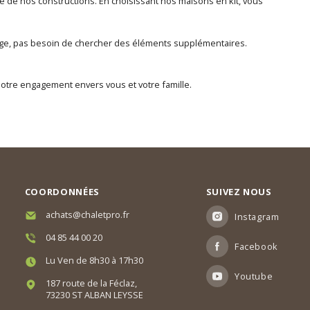
rité de nos constructions. En choisissant nos maisons en kit, vous
ntage, pas besoin de chercher des éléments supplémentaires.
 notre engagement envers vous et votre famille.
COORDONNÉES
SUIVEZ NOUS
achats@chaletpro.fr
Instagram
04 85 44 00 20
Facebook
Lu Ven de 8h30 à 17h30
Youtube
187 route de la Féclaz,
73230 ST ALBAN LEYSSE