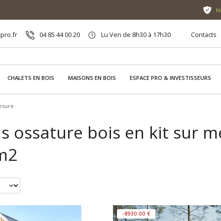
H
pro.fr
04 85 44 00 20
Lu Ven de 8h30 à 17h30
Contacts
CHALETS EN BOIS
MAISONS EN BOIS
ESPACE PRO & INVESTISSEURS
esure
 ossature bois en kit sur m
m2
-8930.00 €