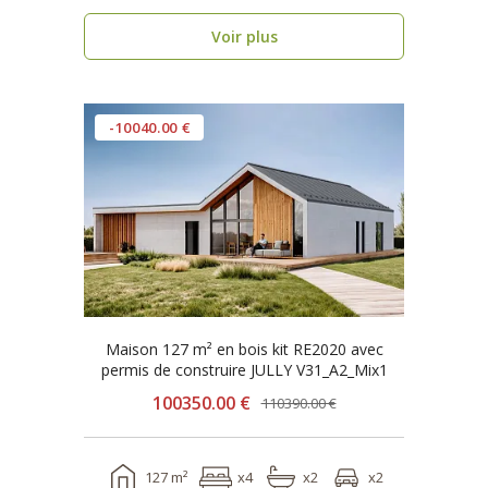
DÉCENNALE, ossature ..
Voir plus
-10040.00 €
Maison 127 m² en bois kit RE2020 avec
permis de construire JULLY V31_A2_Mix1
100350.00 €
110390.00 €
127 m²
x4
x2
x2