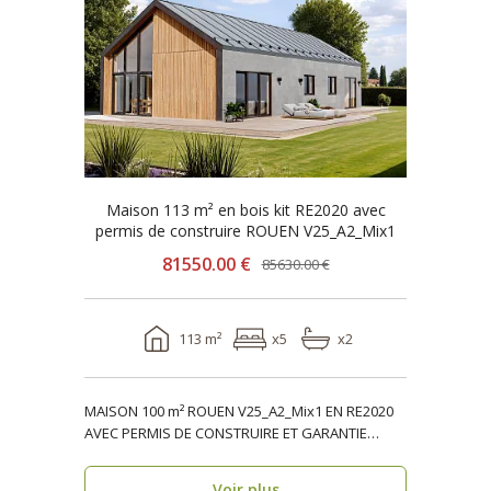
Maison 113 m² en bois kit RE2020 avec
permis de construire ROUEN V25_A2_Mix1
81550.00 €
85630.00 €
113 m²
x5
x2
MAISON 100 m² ROUEN V25_A2_Mix1 EN RE2020
AVEC PERMIS DE CONSTRUIRE ET GARANTIE
DÉCENNALE, ossature ..
Voir plus