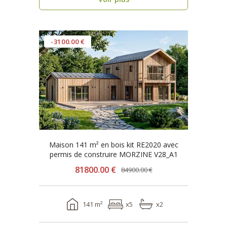
-3100.00 €
Maison 141 m² en bois kit RE2020 avec
permis de construire MORZINE V28_A1
81800.00 €
84900.00 €
141 m²
x5
x2